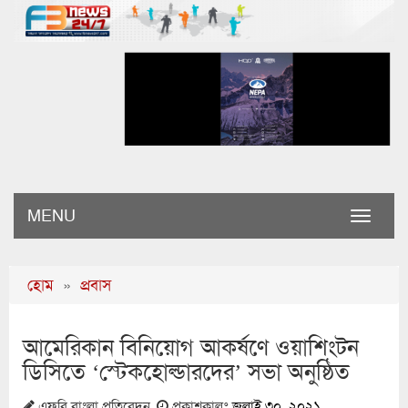
MENU
Toggle
naviga
হোম
»
প্রবাস
আমেরিকান বিনিয়োগ আকর্ষণে ওয়াশিংটন
ডিসিতে ‘স্টেকহোল্ডারদের’ সভা অনুষ্ঠিত
এফবি বাংলা প্রতিবেদন
প্রকাশকালঃ
জুলাই ৩০, ২০২১