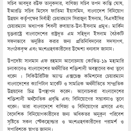
সচিব আবদুর রউফ তালুকদার, বাণিজ্য সচিব তপন কান্তি ঘোষ,
ইআরডি সচিব মিসেস ফাতিমা ইয়াসমিন, বাংলাদেশ বিনিয়োগ
উন্নয়ন কর্তৃপক্ষের নির্বাহী চেয়ারম্যান সিরাজুল ইসলাম, বিএসইসির
চেয়ারম্যান অধ্যাপক শিবলী রুবায়াত-উল-ইসলাম প্রমুখ। মার্কিন
যুক্তরাষ্ট্রে বাংলাদেশের রাষ্ট্রদূত এম সহিদুল ইসলাম বৈঠকটি
সফলভাবে অনুষ্ঠিত করার জন্য প্রতিনিধিদলের সদস্যগণ,
সংগঠকবৃন্দ এবং অংশগ্রহণকারীদের উদ্দেশ্য ধন্যবাদ জানান।
উপদেষ্টা সালমান এফ রহমান আলোচনায় কোভিড-১৯ মহামারি
চলাকালেও বাংলাদেশের অর্থনীতির শক্তিশালী অবস্থানের কথা তুলে
ধরেন । সিকিউরিটিজ অ্যান্ড এক্সচেঞ্জ কমিশনের চেয়ারম্যান
বাংলাদেশের ক্যাপিটাল মার্কেট ও সামগ্রিক অর্থনীতিতে সাম্প্রতিক
উন্নয়নের চিত্র উপস্থাপন করেন। আলোচকরা বাংলাদেশের
শক্তিশালী অর্থনৈতিক প্রবৃদ্ধি এবং বিনিয়োগের সম্ভাবনাও তুলে
ধরেন। তারা বাংলাদেশে বাণিজ্য ও বিনিয়োগের প্রসারে এবং
বৈদেশিক বিনিয়োগকারীদের জন্য অধিকতর অনুকূল পরিবেশ
সৃষ্টিতে সকল স্টেকহোল্ডার ও অংশগ্রহণকারীদের পরামর্শ ও
সুপারিশকে স্বাগত জানান।