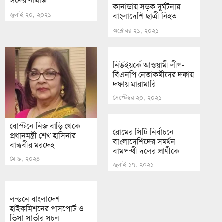
ঈদের নামাজ
কানাডায় সড়ক দুর্ঘটনায়
জুলাই ২০, ২০২১
বাংলাদেশি ছাত্রী নিহত
অক্টোবর ২১, ২০২১
নিউইয়র্কে আওয়ামী লীগ-
বিএনপি নেতাকর্মীদের দফায়
দফায় মারামারি
সেপ্টেম্বর ২০, ২০২১
বোস্টনে নিজ বাড়ি থেকে
রোমের সিটি নির্বাচনে
প্রধানমন্ত্রী শেখ হাসিনার
বাংলাদেশিদের সমর্থন
বান্ধবীর মরদেহ
বামপন্থী দলের প্রার্থীকে
মে ৯, ২০২৪
জুলাই ১৭, ২০২১
লন্ডনে বাংলাদেশ
হাইকমিশনের পাসপোর্ট ও
ভিসা সার্ভার সচল