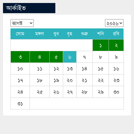
আর্কাইভ
সোম
মঙ্গল
বুধ
বৃহ
শুক্র
শনি
রবি
১
২
৩
৪
৫
৬
৭
৮
৯
১০
১১
১২
১৩
১৪
১৫
১৬
১৭
১৮
১৯
২০
২১
২২
২৩
২৪
২৫
২৬
২৭
২৮
২৯
৩০
৩১