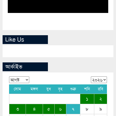
Like Us
আর্কাইভ
সোম
মঙ্গল
বুধ
বৃহ
শুক্র
শনি
রবি
১
২
৩
৪
৫
৬
৭
৮
৯