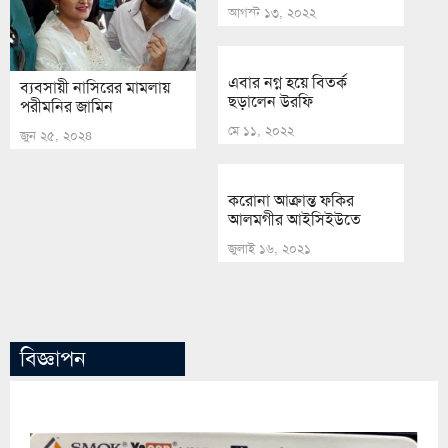
আগস্ট ১৩, ২০২২
এবার নগ্ন হয়ে বিতর্ক
ব্যবসায়ী নাসিরের মামলায়
ছড়ালেন উরফি
পরীমনির জামিন
মে ১১, ২০২২
জুন ২৫, ২০২৪
করোনা আক্রান্ত ফকির
আলমগীর আইসিইউতে
জুলাই ১৬, ২০২১
বিজ্ঞাপন