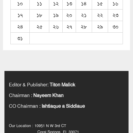
১০
১১
১২
১৩
১৪
১৫
১৬
১৭
১৮
১৯
২০
২১
২২
২৩
২৪
২৫
২৬
২৭
২৮
২৯
৩০
৩১
Editor & Publisher
:
Titon Malick
Chairman
:
Nayeem Khan
CO Chairman
:
Ishtiaque a Siddiaue
Our Location : 10951 N W 3rd CT
Coral Springs, FL 33071