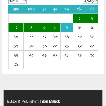
সোম
মঙ্গল
বুধ
বৃহ
শুক্র
শনি
রবি
১
২
৩
৪
৫
৬
৭
৮
৯
১০
১১
১২
১৩
১৪
১৫
১৬
১৭
১৮
১৯
২০
২১
২২
২৩
২৪
২৫
২৬
২৭
২৮
২৯
৩০
৩১
Editor & Publisher
:
Titon Malick