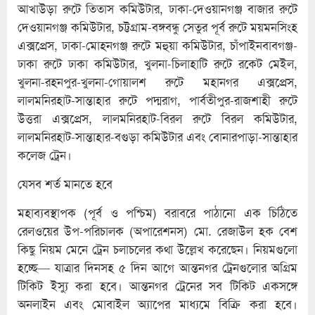
আখাউড়া রুটে তিতাস কমিউটার, ঢাকা-দেওয়ানগঞ্জ বাজার রুটে
দেওয়ানগঞ্জ কমিউটার, চট্টগ্রাম-বঙ্গবন্ধু সেতুর পূর্ব রুটে ময়মনসিংহ
এক্সপ্রেস, ঢাকা-মোহনগঞ্জ রুটে মহুয়া কমিউটার, চাঁপাইনবাবগঞ্জ-
ঢাকা রুটে ঢাকা কমিউটার, খুলনা-চিলাহাটি রুটে রকেট মেইল,
খুলনা-রহনপুর-খুলনা-গোয়ালশ রুটে মহানগর এক্সপ্রেস,
লালমনিরহাট-সান্তাহার রুটে পদ্মরাগ, পার্বতীপুর-রাজশাহী রুটে
উত্তরা এক্সপ্রেস, লালমনিরহাট-বিরল রুটে বিরল কমিউটার,
লালমনিরহাট-সান্তাহার-বগুড়া কমিউটার এবং বোনারপাড়া-সান্তাহার
কলেজ ট্রেন।
যেসব শর্ত মানতে হবে
মহাব্যবস্থাপক (পূর্ব ও পশ্চিম) বরাবরে পাঠানো এক চিঠিতে
রেলওয়ের উপ-পরিচালক (অপারেশনস) মো. রেজাউল হক বেশ
কিছু নিয়ম মেনে ট্রেন চলাচলের কথা উল্লেখ করেছেন। নিয়মগুলো
হচ্ছে— যাত্রার দিনসহ ৫ দিন আগে আন্তনগর ট্রেনগুলোর অগ্রিম
টিকিট ইস্যু করা হবে। আন্তনগর ট্রেনের সব টিকিট একসঙ্গে
অনলাইন এবং মোবাইল অ্যাপের মাধ্যমে বিক্রি করা হবে।