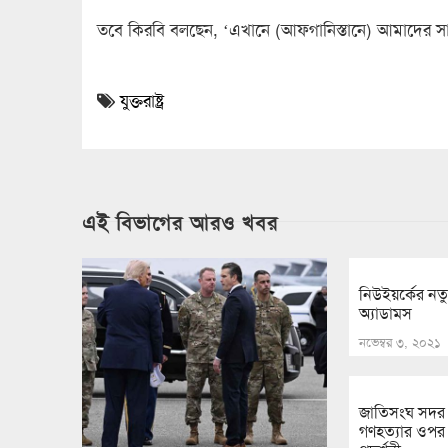
তবে কিরবি বলছেন, ‘এখানে (আফগানিস্তানে) আমাদের সামর্
যুক্তরাষ্ট্র
এই বিভাগের আরও খবর
নিউইয়র্কের নত
অ্যাডামস
নভেম্বর ৩, ২০২১
জাতিসংঘ সদর 
গণহত্যার ওপর 