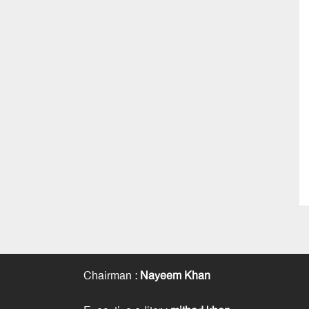
Chairman
:
Nayeem Khan