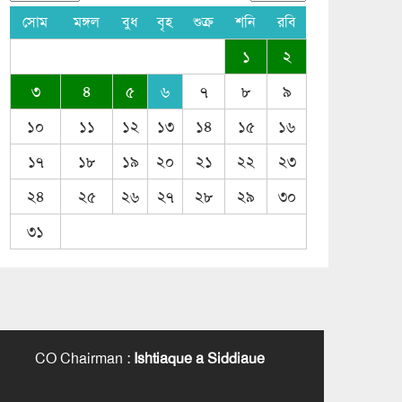
সোম
মঙ্গল
বুধ
বৃহ
শুক্র
শনি
রবি
১
২
৩
৪
৫
৬
৭
৮
৯
১০
১১
১২
১৩
১৪
১৫
১৬
১৭
১৮
১৯
২০
২১
২২
২৩
২৪
২৫
২৬
২৭
২৮
২৯
৩০
৩১
CO Chairman
:
Ishtiaque a Siddiaue