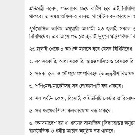
প্রতিমন্ত্রী বলেন, গতবারের চেয়ে কঠিন হবে এই বিধিন
থাকবে। এ সময় অফিস-আদালত, গার্মেন্টস-কলকারখানা ও 
পূর্বঘোষিত তারিখ অনুযায়ী আগামী ২৩ জুলাই সকাল ৬
বিধিনিষেধ। এর আগে গত ১৩ জুলাই দুপুরে মন্ত্রিপরিষদ বিভ
২৩ জুলাই থেকে ৫ আগস্ট মানতে হবে যেসব বিধিনিষেধ
১. সব সরকারি, আধা সরকারি, স্বায়ত্তশাসিত ও বেসরকারি
২. সড়ক, রেল ও নৌপথে গণপরিবহন (অভ্যন্তরীণ বিমানস
৩. শপিংমল/মার্কেটসহ সব দোকানপাট বন্ধ থাকবে।
৪. সব পর্যটন কেন্দ্র, রিসোর্ট, কমিউনিটি সেন্টার ও বিনোদন
৫. সব ধরনের শিল্প-কলকারখানা বন্ধ থাকবে।
৬. জনসমাবেশ হয় এ ধরনের সামাজিক [বিবাহোত্তর অনুষ্ঠান 
রাজনৈতিক ও ধর্মীয় আচার-অনুষ্ঠান বন্ধ থাকবে।