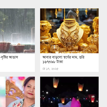
বৃষ্টির আভাস
আবার বাড়লো স্বর্ণের দাম, ভরি
১৬৭০৯৮ টাকা
মে ১৭, ২০২৫