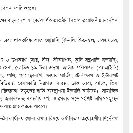
ির্দেশনা জারি করবে।
্ষ্যে বাংলাদেশ ব্যাংক/আর্থিক প্রতিষ্ঠান বিভাগ প্রয়োজনীয় নির্দেশনা
রবেন এবং দাফতরিক কাজ ভার্চুয়ালি (ই-নথি, ই-মেইল, এসএমএস,
য ও উপকরণ (সার, বীজ, কীটনাশক, কৃষি যন্ত্রপাতি ইত্যাদি),
্বাস্থ্য সেবা, কোভিড-১৯ টিকা প্রদান, জাতীয় পরিচয়পত্র (এনআইডি)
্যুৎ, পানি, গ্যাস/জ্বালানি, ফায়ার সার্ভিস, টেলিফোন ও ইন্টারনেট
িডিয়া), বেসরকারি নিরাপত্তা ব্যবস্থা, ডাক সেবা, ব্যাংক, ভিসা
িচ্ছন্নতা, সড়কের বাতি ব্যবস্থাপনা ইত্যাদি কার্যক্রম), সামাজিক
ান্য জরুরি/অত্যাবশ্যকীয় পণ্য ও সেবার সঙ্গে সংশ্লিষ্ট অফিসসমূহের
েক্ষে যাতায়াত করতে পারবে।
তার কার্যালয় খোলা রাখার বিষয়ে অর্থ বিভাগ প্রয়োজনীয় নির্দেশনা