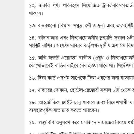
১২. জরুরি পণ্য পরিবহনে নিয়োজিত ট্রাক/লরি/কাভার্ড
থাকবে।
১৩. বন্দরগুলো (বিমান, সমুদ্র, নৌ ও স্থল) এবং তৎসংশ্লি
১৪. কাঁচাবাজার এবং নিত্যপ্রয়োজনীয় দ্রব্যাদি সকাল ৯টা থ
সংশ্লিষ্ট বাণিজ্য সংগঠন/বাজার কর্তৃপক্ষ/স্থানীয় প্রশাসন বি
১৫. অতি জরুরি প্রয়োজন ব্যতীত (ওষুধ ও নিত্যপ্রয়োজনী
কোনোভাবেই বাড়ির বাইরে বের হওয়া যাবে না। নির্দেশনা অ
১৬. টিকা কার্ড প্রদর্শন সাপেক্ষে টিকা গ্রহণের জন্য যাতায
১৭. খাবারের দোকান, হোটেল-রেস্তোরাঁ সকাল ৮টা থেকে র
১৮. আন্তর্জাতিক ফ্লাইট চালু থাকবে এবং বিদেশগামী যাত্র
ব্যবহারপূর্বক যাতায়াত করতে পারবেন।
১৯. স্বাস্থ্যবিধি অনুসরণ করে মসজিদে নামাজের বিষয়ে ধর্ম 