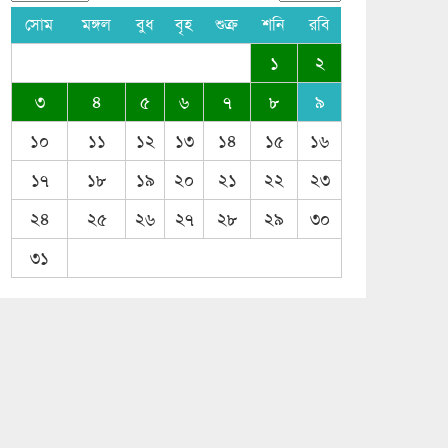
সোম
মঙ্গল
বুধ
বৃহ
শুক্র
শনি
রবি
১
২
৩
৪
৫
৬
৭
৮
৯
১০
১১
১২
১৩
১৪
১৫
১৬
১৭
১৮
১৯
২০
২১
২২
২৩
২৪
২৫
২৬
২৭
২৮
২৯
৩০
৩১