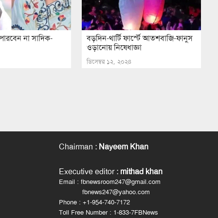
 পারবেন না সাদিক-
বড়দিন-থার্টি ফার্স্টে আতশবাজি-ফানুস
ওড়ানোয় নিষেধাজ্ঞা
ডিসেম্বর ১২, ২০২৪
Chairman
:
Nayeem Khan
Executive editor
:
mithad khan
Email : fbnewsroom247@gmail.com
fbnews247@yahoo.com
Phone : +1-954-740-7172
Toll Free Number : 1-833-7FBNews