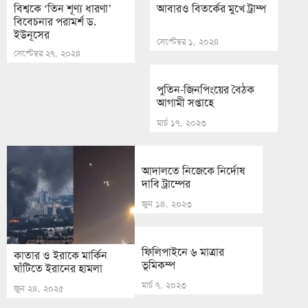
বিশ্বকে ‘তিন শূণ্য ধারণা’
আবারও বিতর্কের মুখে ট্রাম্প
বিবেচনার পরামর্শ ড.
ইউনূসের
সেপ্টেম্বর ১, ২০২৪
সেপ্টেম্বর ২৭, ২০২৪
পুতিন-জিনপিংয়ের বৈঠক
আগামী সপ্তাহে
মার্চ ১৭, ২০২৩
আদালতে নিজেকে নির্দোষ
দাবি ট্রাম্পের
জুন ১৪, ২০২৩
ফিলিপাইনে ৬ মাত্রার
কাতার ও ইরাকে মার্কিন
ভূমিকম্প
ঘাঁটিতে ইরানের হামলা
মার্চ ৭, ২০২৩
জুন ২৪, ২০২৫