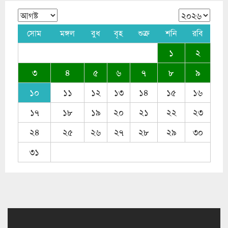
সোম
মঙ্গল
বুধ
বৃহ
শুক্র
শনি
রবি
১
২
৩
৪
৫
৬
৭
৮
৯
১০
১১
১২
১৩
১৪
১৫
১৬
১৭
১৮
১৯
২০
২১
২২
২৩
২৪
২৫
২৬
২৭
২৮
২৯
৩০
৩১