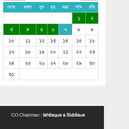
সোম
মঙ্গল
বুধ
বৃহ
শুক্র
শনি
রবি
১
২
৩
৪
৫
৬
৭
৮
৯
১০
১১
১২
১৩
১৪
১৫
১৬
১৭
১৮
১৯
২০
২১
২২
২৩
২৪
২৫
২৬
২৭
২৮
২৯
৩০
৩১
CO Chairman
:
Ishtiaque a Siddiaue