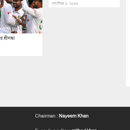
সেপ্টেম্বর ২, ২০২২
শ্রীলঙ্কা
Chairman
:
Nayeem Khan