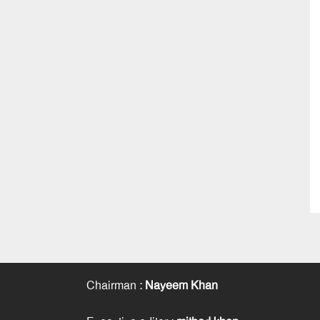
Chairman
:
Nayeem Khan