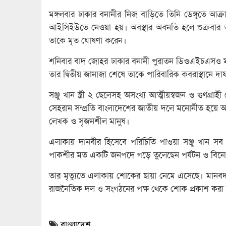
মঙ্গলবার ঢাকার বনানীর নিজ বাড়িতে তিনি ডেঙ্গুতে আক
আইসিইউতে নেওয়া হয়। অবস্থার অবনতি হলে শুক্রবার 
তাকে মৃত ঘোষণা করেন।
শনিবার বাদ জোহর ঢাকার বনানী পুরাতন ডিওএইচএসও মা
তার দ্বিতীয় জানাজা শেষে তাকে পারিবারিক কবরাস্থানে দ
সঞ্জু খান স্ত্রী ২ ছেলেসহ অসংখ্য আত্মীয়স্বজন ও গুণগ্
সেহরান সম্প্রতি বাংলাদেশের জাতীয় দলে মনোনীত হয়ে আন
লেখক ও সৃজনশীল মানুষ।
এলাকায় দানবীর হিসেবে পরিচিতি পাওয়া সঞ্জু খান সব দ
পাকশীর মত একটি জনপদে গড়ে তুলেছেন পর্যটন ও বিনোদনকেন
তার মৃত্যুতে এলাকায় শোকের ছায়া নেমে এসেছে। মানবদর
রাজনৈতিক দল ও সংগঠনের পক্ষ থেকে শোক প্রকাশ করা
বাংলাদেশ