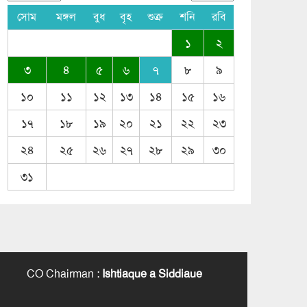
সোম
মঙ্গল
বুধ
বৃহ
শুক্র
শনি
রবি
১
২
৩
৪
৫
৬
৭
৮
৯
১০
১১
১২
১৩
১৪
১৫
১৬
১৭
১৮
১৯
২০
২১
২২
২৩
২৪
২৫
২৬
২৭
২৮
২৯
৩০
৩১
CO Chairman
:
Ishtiaque a Siddiaue