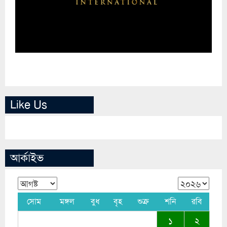
Like Us
আর্কাইভ
সোম
মঙ্গল
বুধ
বৃহ
শুক্র
শনি
রবি
১
২