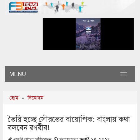
MENU
Toggle
naviga
হোম
»
বিনোদন
তৈরি হচ্ছে সৌরভের বায়োপিক: বাংলায় কথা
বলবেন রণবীর!
এফবি বাংলা প্রতিবেদন
প্রকাশকালঃ
জুলাই ১৪, ২০২১