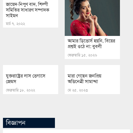
জায়েদ-নিপুণ বাদ, শিল্পী
সমিতির সাধারণ সম্পাদক
সাইমন
মার্চ ৭, ২০২২
আমার ডিভোর্স হয়নি, বিয়ের
প্রশ্নই ওঠে না: বুবলী
ফেব্রুয়ারি ১৫, ২০২৬
যুক্তরাষ্ট্রের লাস ভেগাসে
মারা গেছেন জনপ্রিয়
জেমস
অভিনেত্রী সামান্থা
ফেব্রুয়ারি ১৮, ২০২২
মে ২৫, ২০২৩
বিজ্ঞাপন