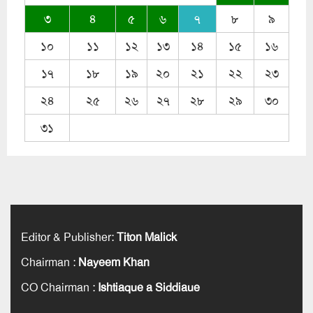
৩
৪
৫
৬
৭
৮
৯
১০
১১
১২
১৩
১৪
১৫
১৬
১৭
১৮
১৯
২০
২১
২২
২৩
২৪
২৫
২৬
২৭
২৮
২৯
৩০
৩১
Editor & Publisher
:
Titon Malick
Chairman
:
Nayeem Khan
CO Chairman
:
Ishtiaque a Siddiaue