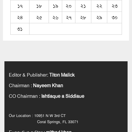
১৭
১৮
১৯
২০
২১
২২
২৩
২৪
২৫
২৬
২৭
২৮
২৯
৩০
৩১
Editor & Publisher
:
Titon Malick
Chairman
:
Nayeem Khan
CO Chairman
:
Ishtiaque a Siddiaue
Our Location : 10951 N W 3rd CT
Coral Springs, FL 33071