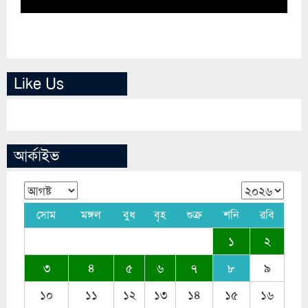
Like Us
আর্কাইভ
সোম
মঙ্গল
বুধ
বৃহ
শুক্র
শনি
রবি
১
২
৩
৪
৫
৬
৭
৮
৯
১০
১১
১২
১৩
১৪
১৫
১৬