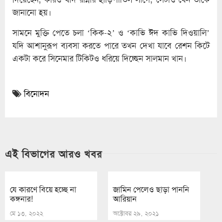
জানানো হয়।
সামনে মুক্তি পেতে চলা ‘কিক-২’ ও ‘কাভি ঈদ কাভি দিওয়ালি’
যদি আশানুরূপ ব্যবসা করতে পারে তখন দেখা যাবে রেশন কিটে
একটা করে সিনেমার টিকিটও ধরিয়ে দিচ্ছেন সালমান খান।
বিনোদন
এই বিভাগের আরও খবর
যে কারণে বিয়ে হচ্ছে না
জামিন পেলেও ছাড়া পাননি
কঙ্গনার!
আরিয়ান
মে ১৩, ২০২২
অক্টোবর ২৯, ২০২১