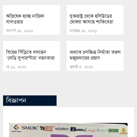
অভিষেক হচ্ছে নায়িকা
যুক্তরাষ্ট্র থেকে হলিউডের
সালওয়ার
ঘোষণা আসছে শাকিবের!
আগস্ট ২৮, ২০২২
নভেম্বর ১৪, ২০২১
বিয়ের পিঁড়িতে বসছেন
প্রখ্যাত চলচ্চিত্র নির্মাতা তরুণ
‘লেডি সুপারস্টার’ নয়নতারা
মজুমদারের প্রয়াণ
মে ১১, ২০২২
জুলাই ৪, ২০২২
বিজ্ঞাপন