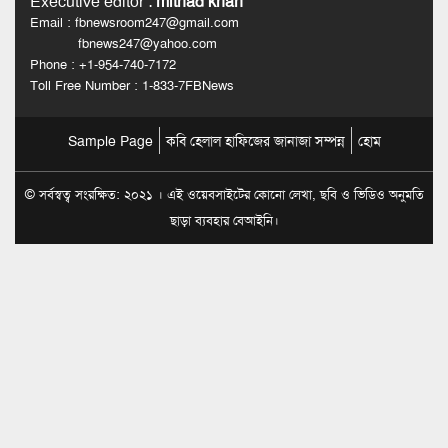
Executive editor
:
mithad khan
Email : fbnewsroom247@gmail.com
fbnews247@yahoo.com
Phone : +1-954-740-7172
Toll Free Number : 1-833-7FBNews
Sample Page
কবি হেলাল হাফিজের জানাজা সম্পন্ন
হোম
© সর্বস্বত্ব সংরক্ষিত: ২০২১ । এই ওয়েবসাইটের কোনো লেখা, ছবি ও ভিডিও অনুমতি
ছাড়া ব্যবহার বেআইনি।