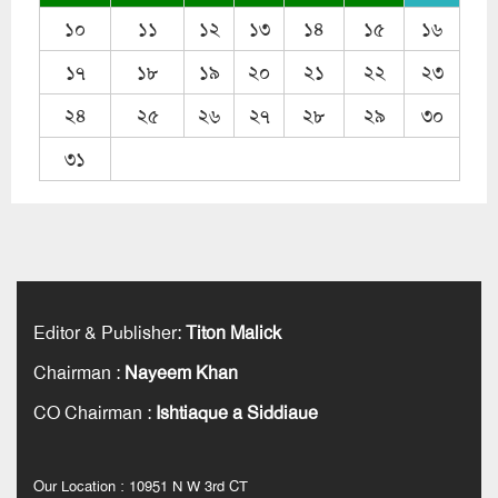
১০
১১
১২
১৩
১৪
১৫
১৬
১৭
১৮
১৯
২০
২১
২২
২৩
২৪
২৫
২৬
২৭
২৮
২৯
৩০
৩১
Editor & Publisher
:
Titon Malick
Chairman
:
Nayeem Khan
CO Chairman
:
Ishtiaque a Siddiaue
Our Location : 10951 N W 3rd CT