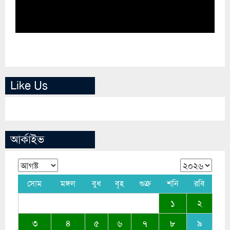
Like Us
আর্কাইভ
সোম
মঙ্গল
বুধ
বৃহ
শুক্র
শনি
রবি
১
২
৩
৪
৫
৬
৭
৮
৯