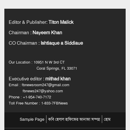
Editor & Publisher
:
Titon Malick
Chairman
:
Nayeem Khan
CO Chairman
:
Ishtiaque a Siddiaue
Our Location : 10951 N W 3rd CT
Coral Springs, FL 33071
Executive editor
:
mithad khan
Email : fbnewsroom247@gmail.com
fbnews247@yahoo.com
Phone : +1-954-740-7172
Toll Free Number : 1-833-7FBNews
Sample Page
কবি হেলাল হাফিজের জানাজা সম্পন্ন
হোম