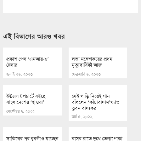
এই বিভাগের আরও খবর
প্রকাশ পেল ‘এমআর-৯’
লতা মঙ্গেশকরের প্রথম
ট্রেলার
মৃত্যুবার্ষিকী আজ
জুলাই ২৬, ২০২৩
ফেব্রুয়ারি ৬, ২০২৩
ইউএস টপচার্টে বইছে
সেই গাড়ি নিয়েই গান
বাংলাদেশের ‘হাওয়া’
বাঁধলেন ‘কাঁচাবাদাম’খ্যাত
ভুবন বাদ্যকর
সেপ্টেম্বর ৭, ২০২২
মার্চ ৫, ২০২২
সাকিবের পর বুবলীও যাচ্ছেন
বাসর রাতে দুধে তেলাপোকা