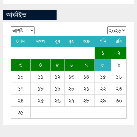
আর্কাইভ
সোম
মঙ্গল
বুধ
বৃহ
শুক্র
শনি
রবি
১
২
৩
৪
৫
৬
৭
৮
৯
১০
১১
১২
১৩
১৪
১৫
১৬
১৭
১৮
১৯
২০
২১
২২
২৩
২৪
২৫
২৬
২৭
২৮
২৯
৩০
৩১