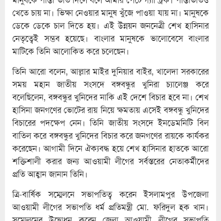
খেতে চায় না। ভিক্ষা নেওয়ার মানুষ খুঁজে পাওয়া যায় না। মানুষকে
ডেকে ডেকে চাল দিতে হয়। এই উন্নয়ন জননেত্রী শেখ হাসিনার
নেতৃত্বেই সম্ভব হয়েছে। বাংলার মানুষকে ভালোবেসে বাংলার
মাটিকে তিনি আলোকিত করে চলেছেন।
তিনি আরো বলেন, আল্লার মাইর দুনিয়ার বাইর, খালেদা সরকারের
সময় মহান জাতীয় সংসদে বঙ্গবন্ধুর খুনিরা চ্যালেঞ্জ করে
বলেছিলেন, বঙ্গবন্ধুর খুনিদের নাকি এই দেশে বিচার হবে না। শেখ
হাসিনা জনগণের ভোটের রায় নিয়ে ক্ষমতায় এসেই বঙ্গবন্ধু খুনিদের
বিচারের পদক্ষেপ নেন। তিনি জাতীয় সংসদে ইনডেমনিটি বিল
বাতিল করে বঙ্গবন্ধুর খুনিদের বিচার করে জনগণের রায়কে কার্যকর
করেছেন। আগামী দিনে ঐক্যবদ্ধ হয়ে শেখ হাসিনার হাতকে আরো
শক্তিশালী করার জন্য আওয়ামী লীগের সর্বস্তরের নেতাকর্মীদের
প্রতি আহ্বান জানান তিনি।
ত্রি-বার্ষিক সম্মেলনে সভাপতিত্ব করেন ইসলামপুর উপজেলা
আওয়ামী লীগের সভাপতি ধর্ম প্রতিমন্ত্রী মো. ফরিদুল হক খান।
সম্মেলনের উদ্বোধন করেন জেলা আওয়ামী লীগের সভাপতি