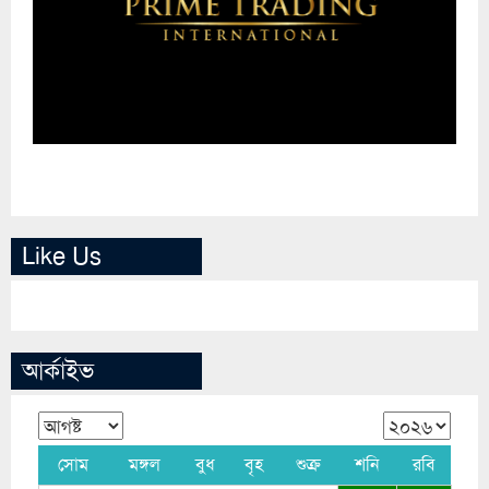
Like Us
আর্কাইভ
সোম
মঙ্গল
বুধ
বৃহ
শুক্র
শনি
রবি