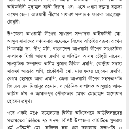
আইনজীবী মুহাম্মদ বাকী বিল্লাহ এবং এতে প্রধান বক্তার বক্তব্য
রাখেন জেলা আওয়ামী লীগের সাধারণ সম্পাদক ফারুক আহাম্মেদ
চৌধুরী।
উপজেলা আওয়ামী লীগের সাধারণ সম্পাদক আইনজীবী মো.
আব্দুস সালামের সঞ্চালনায় সম্মেলনে বিশেষ অতিথির বক্তব্য রাখেন
শিক্ষামন্ত্রী ডা. দীপু মনি, বাংলাদেশ আওয়ামী লীগের সাংগঠনিক
সম্পাদক মির্জা আজম এমপি ও শফিউল আলম চৌধুরী নাদেল,
সাংস্কৃতিক সম্পাদক অসীম কুমার উকিল এমপি, কেন্দ্রীয় সদস্য
মারুফা আক্তার পপি, প্রকৌশলী মো. মাজাফফর হোসেন এমপি,
বেগম হোসনে আরা এমপি, জেলা আওয়ামী লীগের সহসভাপতি
জি এস এম মিজানুর রহমান, সাংগঠনিক সম্পাদক আব্দুল্লাহ আল-
আমিন চাঁন ও জামালপুর পৌরসভার মেয়র মোহাম্মদ ছানোয়ার
হোসেন প্রমুখ।
পরে একই মঞ্চে সম্মেলনের দ্বিতীয় অধিবেশনে কাউন্সিলরদের
মতামতের ভিত্তিতে ৭১ সদস্য বিশিষ্ট উপজেলা কমিটিতে পুনরায়
ধর্ম প্রতিমন্ত্রী মো. ফরিদুল হক খান দুলালকে সভাপতি ও