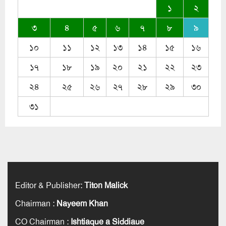
১
২
৩
৪
৫
৬
৭
৮
৯
১০
১১
১২
১৩
১৪
১৫
১৬
১৭
১৮
১৯
২০
২১
২২
২৩
২৪
২৫
২৬
২৭
২৮
২৯
৩০
৩১
Editor & Publisher
:
Titon Malick
Chairman
:
Nayeem Khan
CO Chairman
:
Ishtiaque a Siddiaue