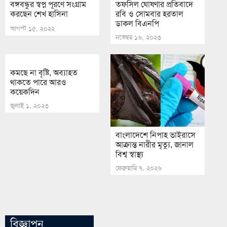
বঙ্গবন্ধুর স্বপ্ন পূরণে সংগ্রাম
তফসিল ঘোষণার প্রতিবাদে
করছেন শেখ হাসিনা
রবি ও সোমবার হরতাল
ডাকল বিএনপি
আগস্ট ১৫, ২০২২
নভেম্বর ১৬, ২০২৩
কমছে না বৃষ্টি, অব্যাহত
থাকতে পারে আরও
কয়েকদিন
জুলাই ১, ২০২৩
বাংলাদেশে নিপাহ ভাইরাসে
আক্রান্ত নারীর মৃত্যু, জানাল
বিশ্ব স্বাস্থ্য
ফেব্রুয়ারি ৭, ২০২৬
বিজ্ঞাপন