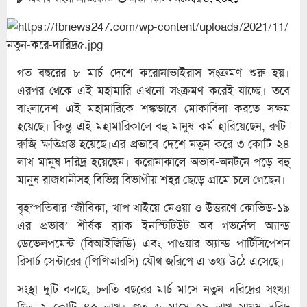
গত বছরের ৮ মার্চ দেশে করোনাভাইরাস সংক্রমণ শুরু হয়।
এরপর থেকে এই মহামারি এখনো সংক্রমণ করেই যাচ্ছে। তবে
বাংলাদেশ এই মহামারিকে শঙ্কভাবে মোকাবিলা করতে সক্ষম
হয়েছে। কিন্তু এই মহামারিকালে বহু মানুষ কর্ম হারিয়েছেন, রুটি-
রুজি ক্ষতিগ্রস্ত হয়েছে।এর প্রভাবে দেশে নতুন করে ৩ কোটি ২৪
লাখ মানুষ দরিদ্র হয়েছেন। করোনাকালে অভাব-অনটনে পড়ে বহু
মানুষ রাজধানীসহ বিভিন্ন বিভাগীয় শহর ছেড়ে গ্রামে চলে গেছেন।
বৃহস্পতিবার ‘জীবিকা, খাপ খাইয়ে নেওয়া ও উত্তরণে কোভিড-১৯
এর প্রভাব’ শীর্ষক ব্র্যাক ইনস্টিটিউট অব গভর্নেন্স অ্যান্ড
ডেভেলপমেন্ট (বিআইজিডি) এবং পাওয়ার অ্যান্ড পার্টিসিপেশন
রিসার্চ সেন্টারের (পিপিআরসি) যৌথ জরিপে এ তথ্য উঠে এসেছে।
সংস্থা দুটি বলছে, চলতি বছরের মার্চ মাসে নতুন দরিদ্রের সংখ্যা
ছিল ২ কোটি ৪৫ লাখ। গত ৬ মাসে ৭৯ লাখ মানুষ দরিদ্র