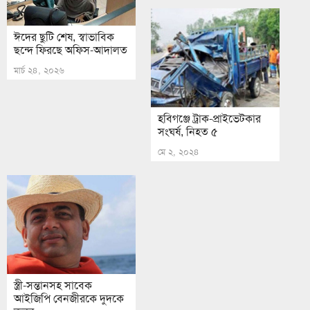
ঈদের ছুটি শেষ, স্বাভাবিক
ছন্দে ফিরছে অফিস-আদালত
মার্চ ২৪, ২০২৬
হবিগঞ্জে ট্রাক-প্রাইভেটকার
সংঘর্ষ, নিহত ৫
মে ২, ২০২৪
স্ত্রী-সন্তানসহ সাবেক
আইজিপি বেনজীরকে দুদকে