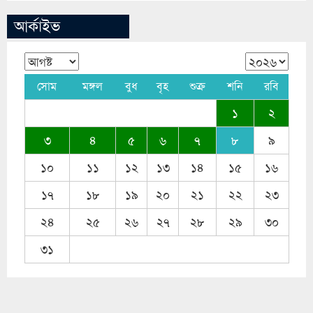
আর্কাইভ
সোম
মঙ্গল
বুধ
বৃহ
শুক্র
শনি
রবি
১
২
৩
৪
৫
৬
৭
৮
৯
১০
১১
১২
১৩
১৪
১৫
১৬
১৭
১৮
১৯
২০
২১
২২
২৩
২৪
২৫
২৬
২৭
২৮
২৯
৩০
৩১