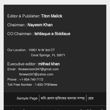
Editor & Publisher
:
Titon Malick
Chairman
:
Nayeem Khan
CO Chairman
:
Ishtiaque a Siddiaue
Our Location : 10951 N W 3rd CT
Coral Springs, FL 33071
Executive editor
:
mithad khan
Email : fbnewsroom247@gmail.com
fbnews247@yahoo.com
Phone : +1-954-740-7172
Toll Free Number : 1-833-7FBNews
Sample Page
কবি হেলাল হাফিজের জানাজা সম্পন্ন
হোম