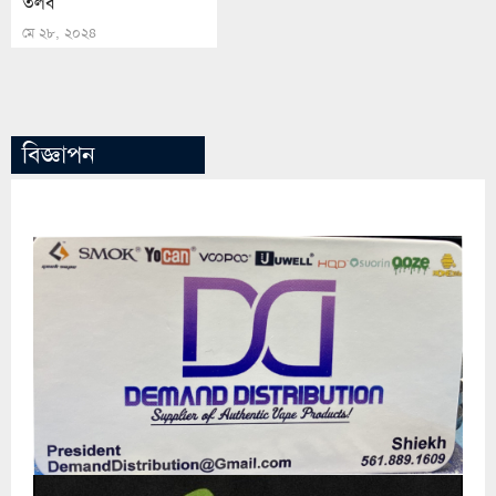
তলব
মে ২৮, ২০২৪
বিজ্ঞাপন