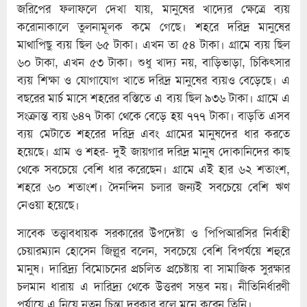
জরিপের ফলাফলে দেখা যায়, মানুষের খাদ্যের ক্ষেত্রে ব্যয়
করোনাকালে তুলনামূলক কমে গেছে। শহরে দরিদ্র মানুষের
মাথাপিছু ব্যয় ছিল ৬৫ টাকা। এখন তা ৫৪ টাকা। গ্রামে ব্যয় ছিল
৬০ টাকা, এখন ৫৩ টাকা। শুধু খাদ্য নয়, বাড়িভাড়া, চিকিৎসার
ব্যয় শিক্ষা ও যোগাযোগ খাতে দরিদ্র মানুষের ব্যয়ও বেড়েছে। এ
বছরের মার্চ মাসে শহরের বস্তিতে এ ব্যয় ছিল ৯৩৬ টাকা। গ্রামে এ
সংক্রান্ত ব্যয় ৬৪৭ টাকা থেকে বেড়ে হয় ৭৭৭ টাকা। বাড়তি এসব
ব্যয় মেটাতে শহরের দরিদ্র এবং গ্রামের মানুষদের ধার করতে
হয়েছে। গ্রাম ও শহর- দুই জায়গার দরিদ্র মানুষ দোকানিদের কাছ
থেকে সবচেয়ে বেশি ধার করেছেন। গ্রামে এই হার ৬২ শতাংশ,
শহরে ৬০ শতাংশ। দৈনন্দিন চলার জন্যই সবচেয়ে বেশি ঋণ
নেওয়া হয়েছে।
সাবেক তত্ত্বাবধায়ক সরকারের উপদেষ্টা ও পিপিআরসির নির্বাহী
চেয়ারম্যান হোসেন জিল্লুর বলেন, সবচেয়ে বেশি বিপর্যয়ে শহুরে
মানুষ। দারিদ্র্য বিমোচনের প্রচলিত প্রচেষ্টায় বা সামাজিক সুরক্ষার
চলমান ধারায় এ দারিদ্র্য থেকে উত্তরণ সম্ভব নয়। নীতিনির্ধারণী
পর্যায়ে এ নিয়ে নতুন চিন্তা দরকার বলে মনে করেন তিনি।