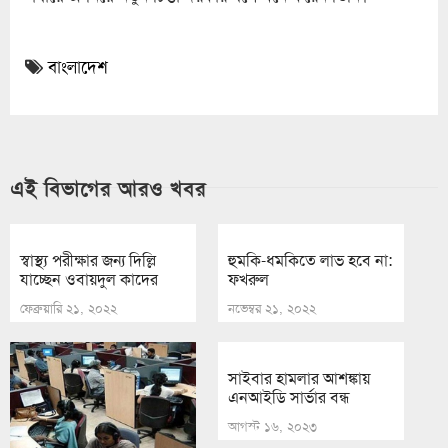
বাংলাদেশ
এই বিভাগের আরও খবর
স্বাস্থ্য পরীক্ষার জন্য দিল্লি
হুমকি-ধমকিতে লাভ হবে না:
যাচ্ছেন ওবায়দুল কাদের
ফখরুল
ফেব্রুয়ারি ২১, ২০২২
নভেম্বর ২১, ২০২২
সাইবার হামলার আশঙ্কায়
এনআইডি সার্ভার বন্ধ
আগস্ট ১৬, ২০২৩