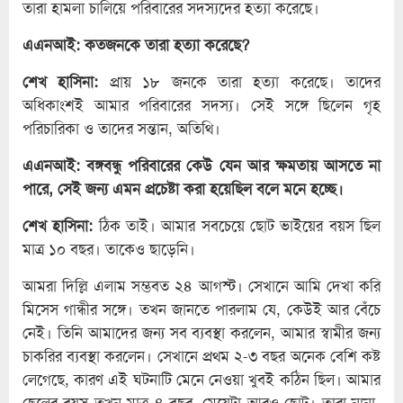
তারা হামলা চালিয়ে পরিবারের সদস্যদের হত্যা করেছে।
এএনআই: কতজনকে তারা হত্যা করেছে?
শেখ হাসিনা:
প্রায় ১৮ জনকে তারা হত্যা করেছে। তাদের
অধিকাংশই আমার পরিবারের সদস্য। সেই সঙ্গে ছিলেন গৃহ
পরিচারিকা ও তাদের সন্তান, অতিথি।
এএনআই: বঙ্গবন্ধু পরিবারের কেউ যেন আর ক্ষমতায় আসতে না
পারে, সেই জন্য এমন প্রচেষ্টা করা হয়েছিল বলে মনে হচ্ছে।
শেখ হাসিনা:
ঠিক তাই। আমার সবচেয়ে ছোট ভাইয়ের বয়স ছিল
মাত্র ১০ বছর। তাকেও ছাড়েনি।
আমরা দিল্লি এলাম সম্ভবত ২৪ আগস্ট। সেখানে আমি দেখা করি
মিসেস গান্ধীর সঙ্গে। তখন জানতে পারলাম যে, কেউই আর বেঁচে
নেই। তিনি আমাদের জন্য সব ব্যবস্থা করলেন, আমার স্বামীর জন্য
চাকরির ব্যবস্থা করলেন। সেখানে প্রথম ২-৩ বছর অনেক বেশি কষ্ট
লেগেছে, কারণ এই ঘটনাটি মেনে নেওয়া খুবই কঠিন ছিল। আমার
ছেলের বয়স তখন মাত্র ৪ বছর, মেয়েটা আরও ছোট। তারা নানা-