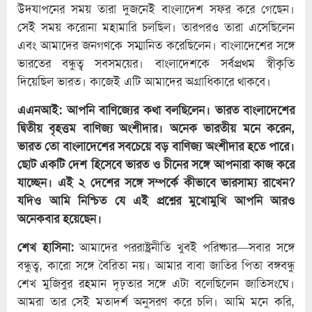
উদযাপনের সময় তারা দুজনেই বাংলাদেশ সফর করে গেছেন।
সেই সময় করোনা মহামারি চলছিল। তারপরও তারা এসেছিলেন
এবং আমাদের জনগণকে সম্মানিত করেছিলেন। বাংলাদেশের সঙ্গে
ভারতের বন্ধুত্ব সবসময়ের। বাংলাদেশকে সর্বপ্রথম স্বীকৃতি
দিয়েছিল ভারত। কাজেই এটি আমাদের অগ্রাধিকারে থাকবে।
এএনআই: আপনি বাণিজ্যের কথা বলছিলেন। ভারত বাংলাদেশের
দ্বিতীয় বৃহত্তম বাণিজ্য অংশীদার। অনেক ভারতীয় মনে করেন,
ভারত তো বাংলাদেশের সবচেয়ে বড় বাণিজ্য অংশীদার হতে পারে।
ছোট একটি দেশ হিসেবে ভারত ও চীনের সঙ্গে আপনারা কাজ করে
যাচ্ছেন। এই ২ দেশের সঙ্গে সম্পর্কে কীভাবে ভারসাম্য রাখেন?
যদিও আমি নিশ্চিত যে এই প্রশ্নের মুখোমুখি আপনি আরও
অনেকবার হয়েছেন।
শেখ হাসিনা:
আমাদের পররাষ্ট্রনীতি খুবই পরিষ্কার—সবার সঙ্গে
বন্ধুত্ব, কারো সঙ্গে বৈরিতা নয়। আমার বাবা জাতির পিতা বঙ্গবন্ধু
শেখ মুজিবুর রহমান দৃঢ়তার সঙ্গে এটা বলেছিলেন জাতিসংঘে।
আমরা তার সেই মতাদর্শ অনুসরণ করে চলি। আমি মনে করি,