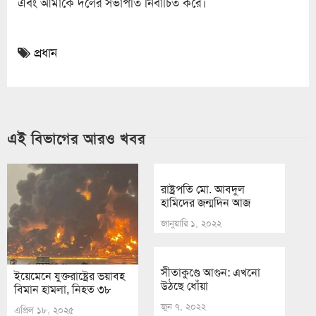
এবং আমাকে দলের সভাপতি নির্বাচিত করে।
প্রধান
এই বিভাগের আরও খবর
রাষ্ট্রপতি মো. আবদুল
হামিদের জন্মদিন আজ
জানুয়ারি ১, ২০২২
সীতাকুণ্ডে আগুন: এখনো
ইয়েমেনে যুক্তরাষ্ট্রের ভয়াবহ
উঠছে ধোঁয়া
বিমান হামলা, নিহত ৩৮
জুন ৭, ২০২২
এপ্রিল ১৮, ২০২৫