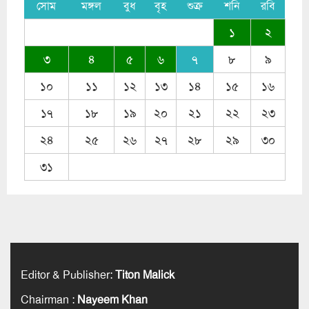
সোম
মঙ্গল
বুধ
বৃহ
শুক্র
শনি
রবি
১
২
৩
৪
৫
৬
৭
৮
৯
১০
১১
১২
১৩
১৪
১৫
১৬
১৭
১৮
১৯
২০
২১
২২
২৩
২৪
২৫
২৬
২৭
২৮
২৯
৩০
৩১
Editor & Publisher
:
Titon Malick
Chairman
:
Nayeem Khan