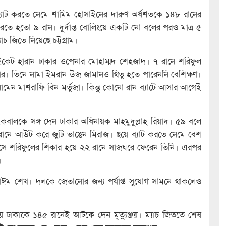
মে ব্যাট করতে নেমে শামিম হোসাইনের দারুণ অর্ধশতকে ১৪৮ রানের
করতে হতো ৯ রান। দুর্দান্ত বোলিংয়ে একটি নো বলের পরও মাত্র ৫
চ জিতে নিয়েছে চট্টগ্রাম।
উইকেট হারান ঢাকার ওপেনার মোহাম্মদ শেহজাদ। ৭ রানে শরিফুল
র। তিনে নামা ইমরান উজ জামানও থিতু হতে পারেননি বেশিক্ষণ।
মেন মাশরাফি বিন মর্তুজা। কিন্তু কোনো রান ব্যাটে আসার আগেই
কবালকে সঙ্গ দেন ঢাকার অধিনায়ক মাহমুদুল্লাহ রিয়াদ। ৫৯ বলে
৪ রানে আউট করে জুটি ভাঙেন মিরাজ। ছয়ে ব্যাট করতে নেমে বেশ
এসে শরিফুলের শিকার হয়ে ২২ রানে সাজঘরে ফেরেন তিনি। এরপর
।
াঈম শেখ। দলকে জেতানোর জন্য পর্যাপ্ত সুযোগ সামনে থাকলেও
য়ে ঢাকাকে ১৪৫ রানেই আটকে দেন মৃত্যুঞ্জয়। ম্যাচ জিততে শেষ