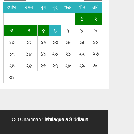
সোম
মঙ্গল
বুধ
বৃহ
শুক্র
শনি
রবি
১
২
৩
৪
৫
৬
৭
৮
৯
১০
১১
১২
১৩
১৪
১৫
১৬
১৭
১৮
১৯
২০
২১
২২
২৩
২৪
২৫
২৬
২৭
২৮
২৯
৩০
৩১
CO Chairman
:
Ishtiaque a Siddiaue