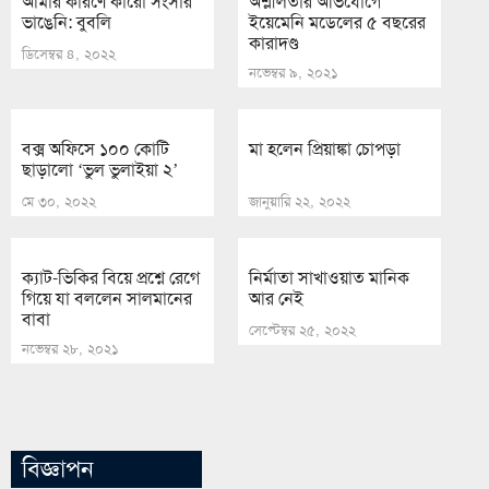
আমার কারণে কারো সংসার
অশ্লীলতার অভিযোগে
ভাঙেনি: বুবলি
ইয়েমেনি মডেলের ৫ বছরের
কারাদণ্ড
ডিসেম্বর ৪, ২০২২
নভেম্বর ৯, ২০২১
বক্স অফিসে ১০০ কোটি
মা হলেন প্রিয়াঙ্কা চোপড়া
ছাড়ালো ‘ভুল ভুলাইয়া ২’
মে ৩০, ২০২২
জানুয়ারি ২২, ২০২২
ক্যাট-ভিকির বিয়ে প্রশ্নে রেগে
নির্মাতা সাখাওয়াত মানিক
গিয়ে যা বললেন সালমানের
আর নেই
বাবা
সেপ্টেম্বর ২৫, ২০২২
নভেম্বর ২৮, ২০২১
বিজ্ঞাপন