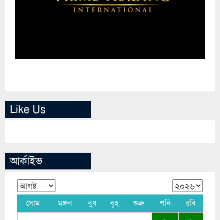
Like Us
আর্কাইভ
সোম
মঙ্গল
বুধ
বৃহ
শুক্র
শনি
রবি