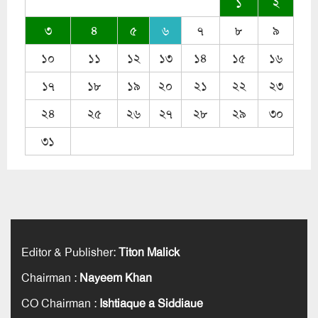
১
২
৩
৪
৫
৬
৭
৮
৯
১০
১১
১২
১৩
১৪
১৫
১৬
১৭
১৮
১৯
২০
২১
২২
২৩
২৪
২৫
২৬
২৭
২৮
২৯
৩০
৩১
Editor & Publisher
:
Titon Malick
Chairman
:
Nayeem Khan
CO Chairman
:
Ishtiaque a Siddiaue