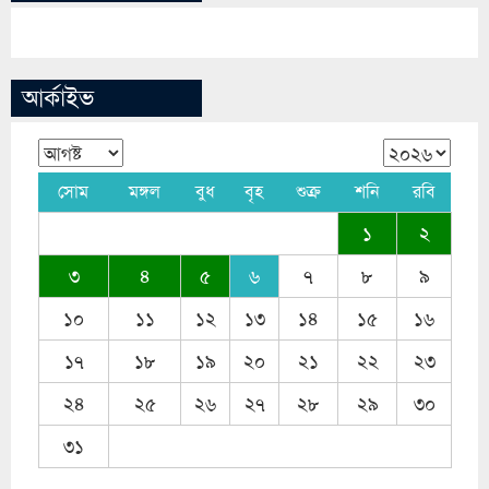
আর্কাইভ
সোম
মঙ্গল
বুধ
বৃহ
শুক্র
শনি
রবি
১
২
৩
৪
৫
৬
৭
৮
৯
১০
১১
১২
১৩
১৪
১৫
১৬
১৭
১৮
১৯
২০
২১
২২
২৩
২৪
২৫
২৬
২৭
২৮
২৯
৩০
৩১