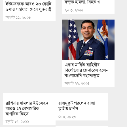
বন্দুক হামলা, নিহত ৩
ইউক্রেনকে আরও ২০ কোটি
ডলার সহায়তা দেবে যুক্তরাষ্ট্র
জুন ৩, ২০২২
আগস্ট ১১, ২০২৩
এবার মার্কিন বাহিনীর
ব্রিগেডিয়ার জেনারেল হলেন
বাংলাদেশি বংশোদ্ভূত
আগস্ট ২২, ২০২৫
রাশিয়ার হামলায় ইউক্রেনে
রাজমুকুট পরলেন রাজা
আরও ১৭ বেসামরিক
তৃতীয় চার্লস
নাগরিক নিহত
মে ৬, ২০২৩
জুলাই ১৭, ২০২২