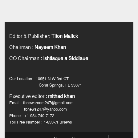
Editor & Publisher
:
Titon Malick
Chairman
:
Nayeem Khan
CO Chairman
:
Ishtiaque a Siddiaue
Our Location : 10951 N W 3rd CT
Coral Springs, FL 33071
Executive editor
:
mithad khan
Email : fbnewsroom247@gmail.com
fbnews247@yahoo.com
Phone : +1-954-740-7172
Toll Free Number : 1-833-7FBNews