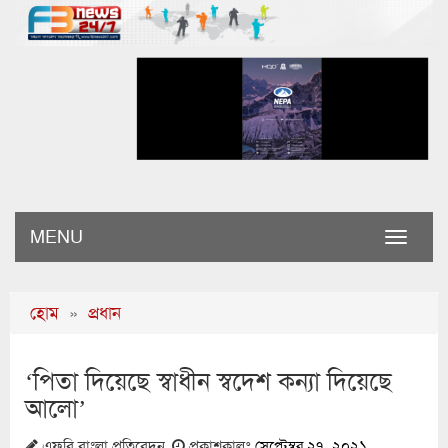
MENU
Toggle
naviga
হোম
»
প্রধান
‘পিতা দিয়েছে স্বাধীন স্বদেশ কন্যা দিয়েছে
আলো’
এফবি বাংলা প্রতিবেদন
প্রকাশকালঃ
সেপ্টেম্বর ২৭, ২০২১