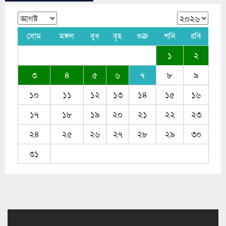
সোম
মঙ্গল
বুধ
বৃহ
শুক্র
শনি
রবি
১
২
৩
৪
৫
৬
৭
৮
৯
১০
১১
১২
১৩
১৪
১৫
১৬
১৭
১৮
১৯
২০
২১
২২
২৩
২৪
২৫
২৬
২৭
২৮
২৯
৩০
৩১