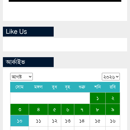
Like Us
আর্কাইভ
সোম
মঙ্গল
বুধ
বৃহ
শুক্র
শনি
রবি
১
২
৩
৪
৫
৬
৭
৮
৯
১০
১১
১২
১৩
১৪
১৫
১৬