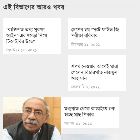
এই বিভাগের আরও খবর
‘ব্যক্তিগত তথ্য সুরক্ষা
দেশের ছয় স্পটে ফাইভ-জি
আইন’-এর খসড়া নিয়ে
পরীক্ষা রবিবার
টিআইবির উদ্বেগ
ডিসেম্বর ১১, ২০২১
সেপ্টেম্বর ১৬, ২০২১
শপথ নেওয়ার আগেই মারা
গেলেন বিচারপতি নাজমুল
আহাসান
ফেব্রুয়ারি ৪, ২০২২
মধ্যরাত থেকে কাপ্তাইয়ে শুরু
হচ্ছে মাছ শিকার
আগস্ট ৩১, ২০২৩