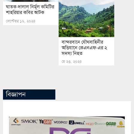
ঘাতক-দালাল নির্মূল কমিটির
শাহরিয়ার কবির আটক
সেপ্টেম্বর ১৬, ২০২৪
বান্দরবানে যৌথবাহিনীর
অভিযানে কেএনএফ-এর ২
সদস্য নিহত
মে ২৩, ২০২৪
বিজ্ঞাপন