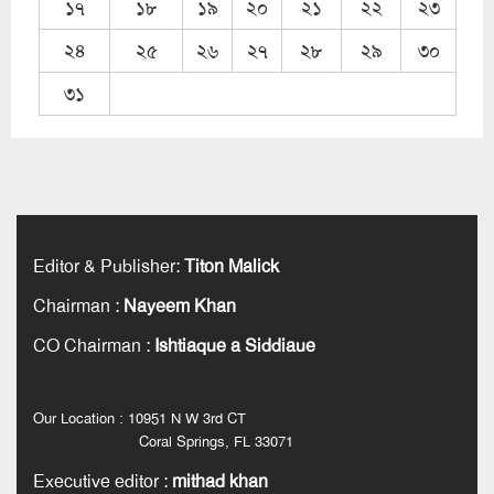
১৭
১৮
১৯
২০
২১
২২
২৩
২৪
২৫
২৬
২৭
২৮
২৯
৩০
৩১
Editor & Publisher
:
Titon Malick
Chairman
:
Nayeem Khan
CO Chairman
:
Ishtiaque a Siddiaue
Our Location : 10951 N W 3rd CT
Coral Springs, FL 33071
Executive editor
:
mithad khan