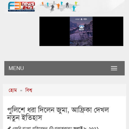
MENU
Toggle
naviga
হোম
»
বিশ্ব
পুলিশে ধরা দিলেন জুমা, আফ্রিকা দেখল
নতুন ইতিহাস
এফবি বাংলা প্রতিবেদন
প্রকাশকালঃ
জুলাই ৮, ২০২১