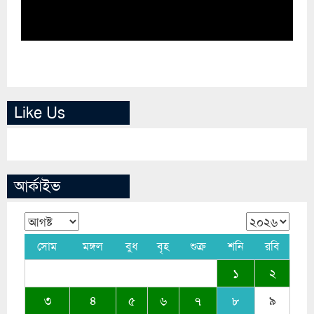
Like Us
আর্কাইভ
সোম
মঙ্গল
বুধ
বৃহ
শুক্র
শনি
রবি
১
২
৩
৪
৫
৬
৭
৮
৯