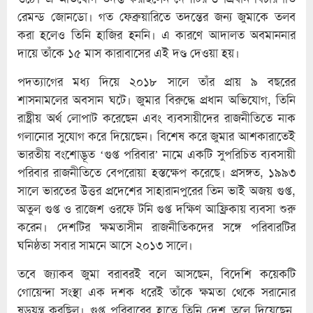
রেমন্ড জোনডো। গত ফেব্রুয়ারিতে তদন্তের জন্য জুমাকে তলব
করা হলেও তিনি হাজির হননি। এ কারণে আদালত অবমাননার
দায়ে তাঁকে ১৫ মাস কারাবাসের এই দণ্ড দেওয়া হয়।
পদত্যাগের মধ্য দিয়ে ২০১৮ সালে তাঁর প্রায় ৯ বছরের
শাসনামলের অবসান ঘটে। জুমার বিরুদ্ধে প্রধান অভিযোগ, তিনি
রাষ্ট্রীয় অর্থ লোপাট করেছেন এবং ব্যবসায়ীদের রাজনীতিতে নাক
গলানোর সুযোগ করে দিয়েছেন। বিশেষ করে জুমার আশকারাতেই
ভারতীয় বংশোদ্ভূত ‘গুপ্ত পরিবার’ নামে একটি সুপরিচিত ব্যবসায়ী
পরিবার রাজনীতিতে বেপরোয়া হস্তক্ষেপ করেছে। প্রসঙ্গত, ১৯৯৩
সালে ভারতের উত্তর প্রদেশের সাহারানপুরের তিন ভাই অজয় গুপ্ত,
অতুল গুপ্ত ও রাজেশ ওরফে টনি গুপ্ত দক্ষিণ আফ্রিকায় ব্যবসা শুরু
করেন। দেশটির ক্ষমতাসীন রাজনীতিকদের সঙ্গে পরিবারটির
ঘনিষ্ঠতা সবার সামনে আসে ২০১৩ সালে।
তবে জ্যাকব জুমা বরাবরই বলে আসছেন, বিদেশি কয়েকটি
গোয়েন্দা সংস্থা এক দশক ধরেই তাঁকে ক্ষমতা থেকে সরানোর
ষড়যন্ত্র করছিল। গুপ্ত পরিবারের হাতে তিনি দেশ তুলে দিয়েছেন,