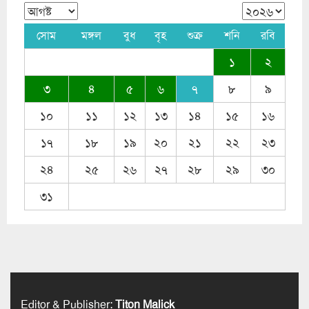
সোম
মঙ্গল
বুধ
বৃহ
শুক্র
শনি
রবি
১
২
৩
৪
৫
৬
৭
৮
৯
১০
১১
১২
১৩
১৪
১৫
১৬
১৭
১৮
১৯
২০
২১
২২
২৩
২৪
২৫
২৬
২৭
২৮
২৯
৩০
৩১
Editor & Publisher
:
Titon Malick