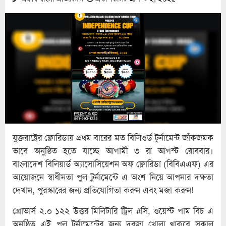
যুক্তরাষ্ট্রের ফ্লোরিডায় প্রথম বারের মত বিলিওর্ড টুর্নামেন্ট জাঁকজমক
ভাবে অনুষ্ঠিত হতে যাচ্ছে আগামী ৩ রা আগস্ট রোববার।
বাংলাদেশ বিলিয়ার্ড অ্যাসোসিয়েশন অফ ফ্লোরিডা (বিবিএএফ) এর
আয়োজনে স্বাধীনতা পুল টুর্নামেন্টে এ অংশ নিয়ে আপনার দক্ষতা
দেখান, পুরস্কারের জন্য প্রতিযোগিতা করুন এবং মজা করুন!
গ্রোভার্স ২.০ ১২২ উত্তর মিলিটারি ট্রিল #সি, ওয়েস্ট পাম বিচ এ
অনুষ্ঠিত এই পুল টুর্নামেন্টের জন্য দরজা খোলা থাকবে সকাল