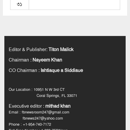
৩১
Editor & Publisher
:
Titon Malick
Chairman
:
Nayeem Khan
CO Chairman
:
Ishtiaque a Siddiaue
Our Location : 10951 N W 3rd CT
Coral Springs, FL 33071
Executive editor
:
mithad khan
Email : fbnewsroom247@gmail.com
fbnews247@yahoo.com
Phone : +1-954-740-7172