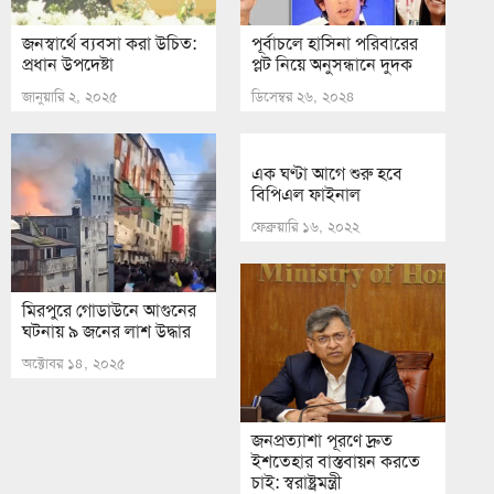
জনস্বার্থে ব্যবসা করা উচিত:
পূর্বাচলে হাসিনা পরিবারের
প্রধান উপদেষ্টা
প্লট নিয়ে অনুসন্ধানে দুদক
জানুয়ারি ২, ২০২৫
ডিসেম্বর ২৬, ২০২৪
এক ঘণ্টা আগে শুরু হবে
বিপিএল ফাইনাল
ফেব্রুয়ারি ১৬, ২০২২
মিরপুরে গোডাউনে আগুনের
ঘটনায় ৯ জনের লাশ উদ্ধার
অক্টোবর ১৪, ২০২৫
জনপ্রত্যাশা পূরণে দ্রুত
ইশতেহার বাস্তবায়ন করতে
চাই: স্বরাষ্ট্রমন্ত্রী