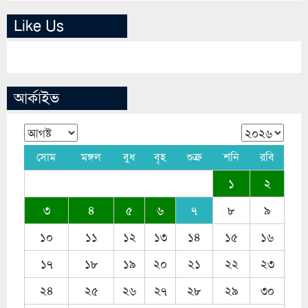
Like Us
আর্কাইভ
সোম
মঙ্গল
বুধ
বৃহ
শুক্র
শনি
রবি
১
২
৩
৪
৫
৬
৭
৮
৯
১০
১১
১২
১৩
১৪
১৫
১৬
১৭
১৮
১৯
২০
২১
২২
২৩
২৪
২৫
২৬
২৭
২৮
২৯
৩০