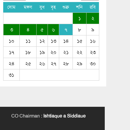
সোম
মঙ্গল
বুধ
বৃহ
শুক্র
শনি
রবি
১
২
৩
৪
৫
৬
৭
৮
৯
১০
১১
১২
১৩
১৪
১৫
১৬
১৭
১৮
১৯
২০
২১
২২
২৩
২৪
২৫
২৬
২৭
২৮
২৯
৩০
৩১
CO Chairman
:
Ishtiaque a Siddiaue