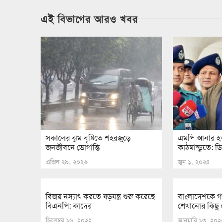
এই বিভাগের আরও খবর
সকালের ঝুম বৃষ্টিতে শহরজুড়ে
এমপি আনার হ
জনজীবনে ভোগান্তি
কাঠমান্ডুতে: ডি
এপ্রিল ২৯, ২০২৬
জুন ১, ২০২৪
বিজয় নস্যাৎ করতে ষড়যন্ত্র শুরু করেছে
বাংলাদেশকে গণ
বিএনপি: কাদের
শেখানোর কিছু নেই
ডিসেম্বর ১৬, ২০২২
জানুয়ারি ১৩, ২০