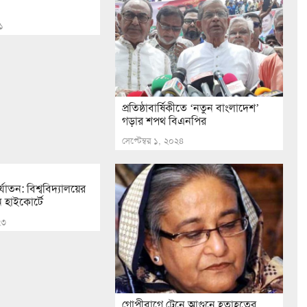
১
প্রতিষ্ঠাবার্ষিকীতে ‘নতুন বাংলাদেশ’
গড়ার শপথ বিএনপির
সেপ্টেম্বর ১, ২০২৪
র্যাতন: বিশ্ববিদ্যালয়ের
ন হাইকোর্টে
২৩
গোপীবাগে ট্রেনে আগুনে হতাহতের