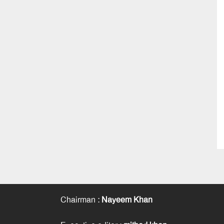
Chairman
:
Nayeem Khan