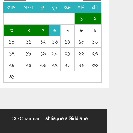
সোম
মঙ্গল
বুধ
বৃহ
শুক্র
শনি
রবি
১
২
৩
৪
৫
৬
৭
৮
৯
১০
১১
১২
১৩
১৪
১৫
১৬
১৭
১৮
১৯
২০
২১
২২
২৩
২৪
২৫
২৬
২৭
২৮
২৯
৩০
৩১
CO Chairman
:
Ishtiaque a Siddiaue