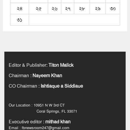
২৪
২৫
২৬
২৭
২৮
২৯
৩০
৩১
Editor & Publisher
:
Titon Malick
Chairman
:
Nayeem Khan
CO Chairman
:
Ishtiaque a Siddiaue
Our Location : 10951 N W 3rd CT
Coral Springs, FL 33071
Executive editor
:
mithad khan
Email : fbnewsroom247@gmail.com