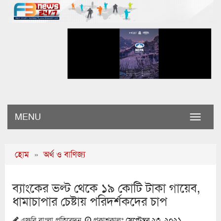
MENU
Toggle
naviga
হোম
»
অর্থ ও বাণিজ্য
ব্যাংকের ভল্ট থেকে ১৯ কোটি টাকা গায়েব,
ধামাচাপার চেষ্টায় পরিদর্শকদের চাপ
এফবি বাংলা প্রতিবেদন
প্রকাশকালঃ
সেপ্টেম্বর ২৩, ২০২১