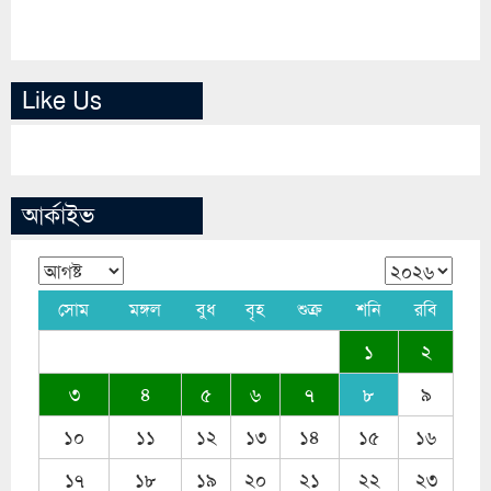
Like Us
আর্কাইভ
সোম
মঙ্গল
বুধ
বৃহ
শুক্র
শনি
রবি
১
২
৩
৪
৫
৬
৭
৮
৯
১০
১১
১২
১৩
১৪
১৫
১৬
১৭
১৮
১৯
২০
২১
২২
২৩