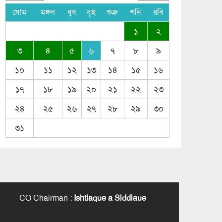
সোম
মঙ্গল
বুধ
বৃহ
শুক্র
শনি
রবি
১
২
৩
৪
৫
৬
৭
৮
৯
১০
১১
১২
১৩
১৪
১৫
১৬
১৭
১৮
১৯
২০
২১
২২
২৩
২৪
২৫
২৬
২৭
২৮
২৯
৩০
৩১
CO Chairman
:
Ishtiaque a Siddiaue