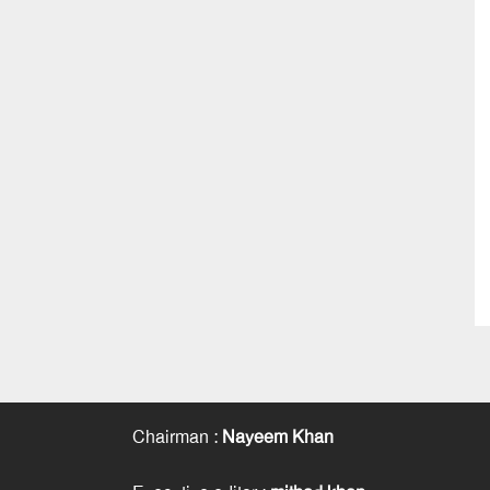
Chairman
:
Nayeem Khan