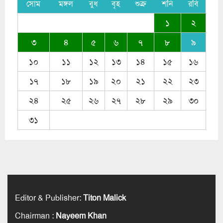
সোম
মঙ্গল
বুধ
বৃহ
শুক্র
শনি
রবি
১
২
৩
৪
৫
৬
৭
৮
৯
১০
১১
১২
১৩
১৪
১৫
১৬
১৭
১৮
১৯
২০
২১
২২
২৩
২৪
২৫
২৬
২৭
২৮
২৯
৩০
৩১
Editor & Publisher
:
Titon Malick
Chairman
:
Nayeem Khan