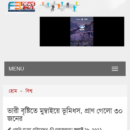
MENU
Toggle
naviga
হোম
»
বিশ্ব
ভারী বৃষ্টিতে মুম্বাইয়ে ভূমিধস, প্রাণ গেলো ৩০
জনের
এফবি বাংলা প্রতিবেদন
প্রকাশকালঃ
জুলাই ১৮, ২০২১