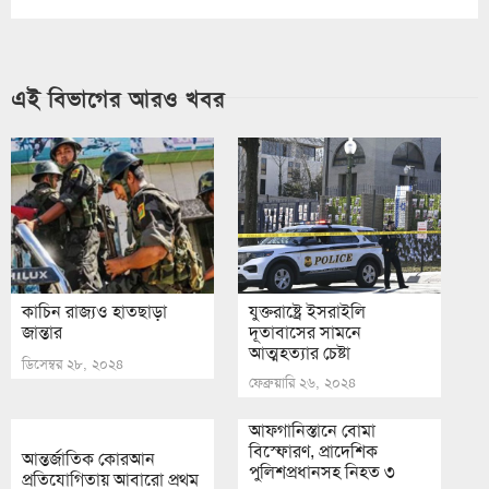
এই বিভাগের আরও খবর
কাচিন রাজ্যও হাতছাড়া
যুক্তরাষ্ট্রে ইসরাইলি
জান্তার
দূতাবাসের সামনে
আত্মহত্যার চেষ্টা
ডিসেম্বর ২৮, ২০২৪
ফেব্রুয়ারি ২৬, ২০২৪
আফগানিস্তানে বোমা
বিস্ফোরণ, প্রাদেশিক
আন্তর্জাতিক কোরআন
পুলিশপ্রধানসহ নিহত ৩
প্রতিযোগিতায় আবারো প্রথম