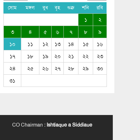
সোম
মঙ্গল
বুধ
বৃহ
শুক্র
শনি
রবি
১
২
৩
৪
৫
৬
৭
৮
৯
১০
১১
১২
১৩
১৪
১৫
১৬
১৭
১৮
১৯
২০
২১
২২
২৩
২৪
২৫
২৬
২৭
২৮
২৯
৩০
৩১
CO Chairman
:
Ishtiaque a Siddiaue