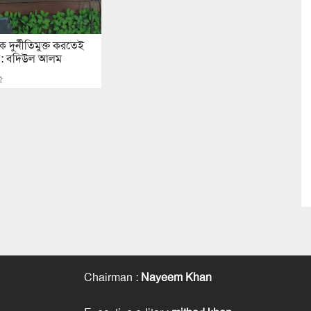
কে দুর্নীতিমুক্ত করতেই
্তাব: বদিউল আলম
৫
Chairman
:
Nayeem Khan