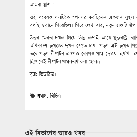
আমরা খুশি।’
ওই গবেষক দলটিকে স্পনসর করছিলেন একজন সুইস ব্যব
সবাই ওখানে গিয়েছিল। গিয়ে দেখা যায়, নতুন একটি দ্বীপ
উত্তর মেরুর দখল নিয়ে তীব্র লড়াই আছে যুক্তরাষ্ট্র,
অধিকাংশ ভূখণ্ডের দখল পেতে চায়। নতুন এই ভূখণ্ড ন
তবে নতুন দ্বীপটির এখনও কোনও নাম দেওয়া হয়নি। যে গব
হিসেবেই দ্বীপটির নামকরণ করা হোক।
সূত্র: ডিডব্লিউ।
প্রধান
,
বিচিত্র
এই বিভাগের আরও খবর