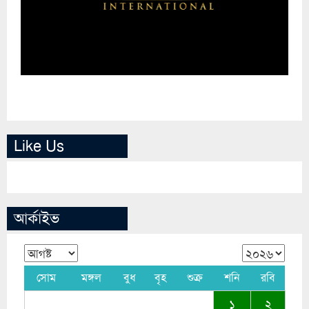
Like Us
আর্কাইভ
সোম
মঙ্গল
বুধ
বৃহ
শুক্র
শনি
রবি
১
২