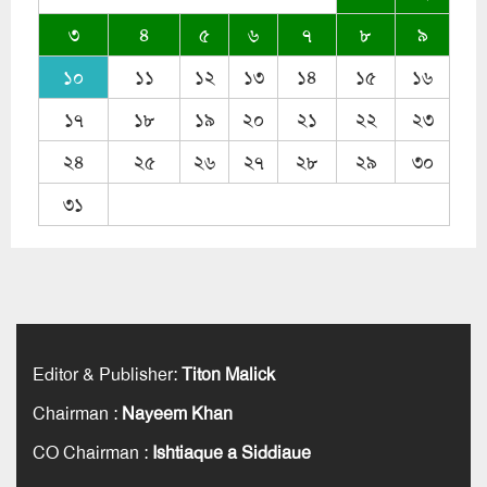
৩
৪
৫
৬
৭
৮
৯
১০
১১
১২
১৩
১৪
১৫
১৬
১৭
১৮
১৯
২০
২১
২২
২৩
২৪
২৫
২৬
২৭
২৮
২৯
৩০
৩১
Editor & Publisher
:
Titon Malick
Chairman
:
Nayeem Khan
CO Chairman
:
Ishtiaque a Siddiaue