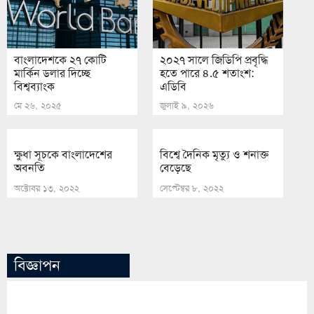
বাংলাদেশকে ২৭ কোটি
২০২৭ সালে জিডিপি প্রবৃদ্ধি
মার্কিন ডলার দিচ্ছে
হতে পারে ৪.৫ শতাংশ:
বিশ্বব্যাংক
এডিবি
মে ২৬, ২০২৫
জুলাই ৯, ২০২৬
ক্ষুধা সূচকে বাংলাদেশের
বিশ্বে দৈনিক মৃত্যু ও শনাক্ত
অবনতি
বেড়েছে
অক্টোবর ১৩, ২০২২
সেপ্টেম্বর ৮, ২০২২
বিজ্ঞাপন