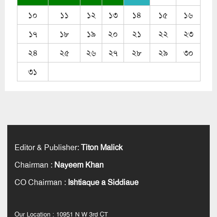
১০
১১
১২
১৩
১৪
১৫
১৬
১৭
১৮
১৯
২০
২১
২২
২৩
২৪
২৫
২৬
২৭
২৮
২৯
৩০
৩১
Editor & Publisher
:
Titon Malick
Chairman
:
Nayeem Khan
CO Chairman
:
Ishtiaque a Siddiaue
Our Location : 10951 N W 3rd CT