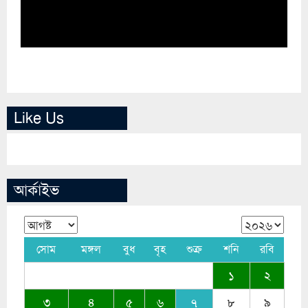
Like Us
আর্কাইভ
সোম
মঙ্গল
বুধ
বৃহ
শুক্র
শনি
রবি
১
২
৩
৪
৫
৬
৭
৮
৯