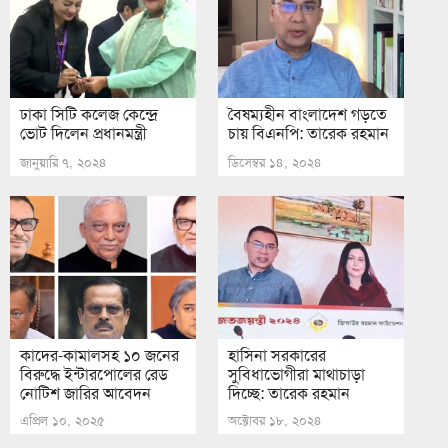
ঢাকা সিটি কলেজ কেন্দ্রে
বৈষম্যহীন বাংলাদেশ গড়তে
ভোট দিলেন প্রধানমন্ত্রী
চায় বিএনপি: তারেক রহমান
জানুয়ারি ৭, ২০২৪
ডিসেম্বর ১৪, ২০২৪
কাদের-কামালসহ ১০ জনের
হাসিনা সরকারের
বিরুদ্ধে ইন্টারপোলের রেড
সুবিধাভোগীরা মাথাচাড়া
নোটিশ জারির আবেদন
দিচ্ছে: তারেক রহমান
এপ্রিল ১০, ২০২৫
অক্টোবর ১৮, ২০২৪