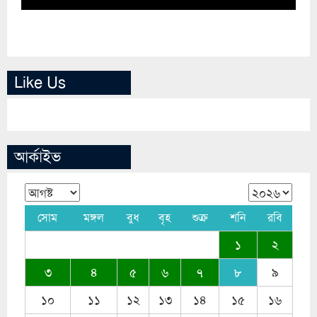
Like Us
আর্কাইভ
সোম
মঙ্গল
বুধ
বৃহ
শুক্র
শনি
রবি
১
২
৩
৪
৫
৬
৭
৮
৯
১০
১১
১২
১৩
১৪
১৫
১৬