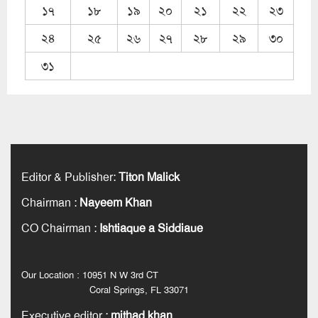
১৭
১৮
১৯
২০
২১
২২
২৩
২৪
২৫
২৬
২৭
২৮
২৯
৩০
৩১
Editor & Publisher
:
Titon Malick
Chairman
:
Nayeem Khan
CO Chairman
:
Ishtiaque a Siddiaue
Our Location : 10951 N W 3rd CT
Coral Springs, FL 33071
Executive editor
:
mithad khan