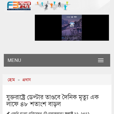
MENU
Toggle
naviga
হোম
»
প্রধান
যুক্তরাষ্ট্রে ডেল্টার তাণ্ডবে দৈনিক মৃত্যু এক
লাফে ৪৮ শতাংশ বাড়ল
এফবি বাংলা প্রতিবেদন
প্রকাশকালঃ
জুলাই ২২, ২০২১