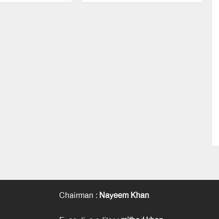
Chairman
:
Nayeem Khan