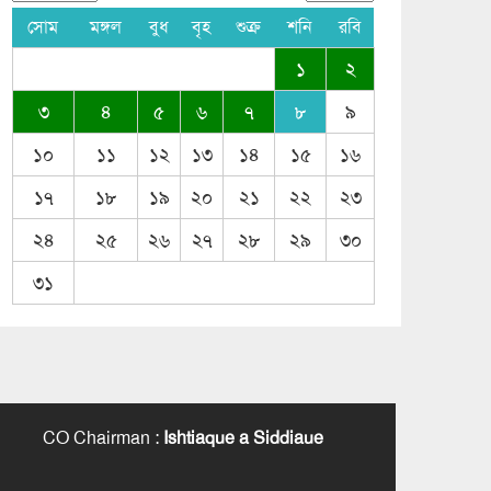
সোম
মঙ্গল
বুধ
বৃহ
শুক্র
শনি
রবি
১
২
৩
৪
৫
৬
৭
৮
৯
১০
১১
১২
১৩
১৪
১৫
১৬
১৭
১৮
১৯
২০
২১
২২
২৩
২৪
২৫
২৬
২৭
২৮
২৯
৩০
৩১
CO Chairman
:
Ishtiaque a Siddiaue