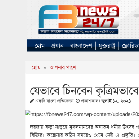
হোম
প্রধান
বাংলাদেশ
যুক্তরাষ্ট্র
ফ্লোরিড
হোম
»
আপনার পাশে
যেভাবে চিনবেন কৃত্রিমভাব
এফবি বাংলা প্রতিবেদন
প্রকাশকালঃ
জুলাই ১২, ২০২১
দরজায় কড়া নাড়ছে মুসলমানদের অন্যতম ধর্মীয় উৎসব পবি
বিক্রির। করোনার কঠিন সময়েও থেমে নেই এ প্রস্তুতি।