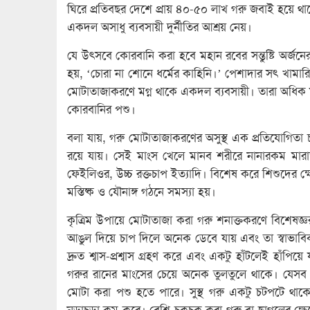
ঘিরে প্রতিবছর দেশে প্রায় ৪০-৫০ লাখ গরু জবাই হয়ে থাক
একদল অসাধু ব্যবসায়ী দুর্নীতির আশ্রয় নেয়।
যে উৎসবে কোরবানি করা হবে মহান রবের সন্তুষ্টি অর্জনে
হয়, ‘চোরা না শোনে ধর্মের কাহিনি।’ পেশাদার সৎ খামা
মোটাতাজাকরণে মগ্ন থাকে একদল ব্যবসায়ী। তারা অধিক মু
কোরবানির পশু।
বলা যায়, গরু মোটাতাজাকরণের অসুস্থ এক প্রতিযোগিতা 
রয়ে যায়। সেই মাংস খেলে মানব শরীরে নানারকম মারাত্ম
ফেইলিওর, উচ্চ রক্তচাপ ইত্যাদি। বিশেষ করে শিশুদের ক্
মস্তিষ্ক ও যৌনাঙ্গ গঠনে সমস্যা হয়।
কৃত্রিম উপায়ে মোটাতাজা করা গরু শনাক্তকরণে বিশেষজ্
আঙুল দিয়ে চাপ দিলে অনেক ডেবে যায় এবং তা স্বাভাবি
দ্রুত শ্বাস-প্রশ্বাস গ্রহণ করে এবং একটু হাঁটলেই হাঁপি
গরুর রানের মাংসের চেয়ে অনেক তুলতুলে থাকে। যেসব গ
মোটা করা পশু হতে পারে। সুস্থ গরু একটু চটপটে থাক
নড়াচড়া কম করে। বেশি চকচক করা গরু বা ছাগলের ক্ষেত্রে