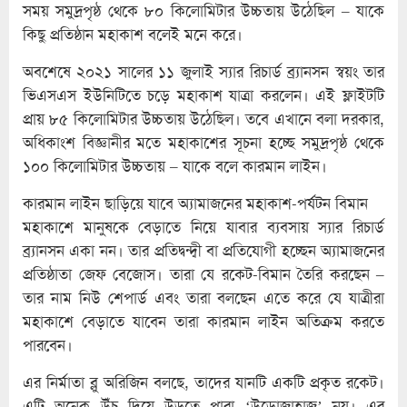
সময় সমুদ্রপৃষ্ঠ থেকে ৮০ কিলোমিটার উচ্চতায় উঠেছিল – যাকে
কিছু প্রতিষ্ঠান মহাকাশ বলেই মনে করে।
অবশেষে ২০২১ সালের ১১ জুলাই স্যার রিচার্ড ব্র্যানসন স্বয়ং তার
ভিএসএস ইউনিটিতে চড়ে মহাকাশ যাত্রা করলেন। এই ফ্লাইটটি
প্রায় ৮৫ কিলোমিটার উচ্চতায় উঠেছিল। তবে এখানে বলা দরকার,
অধিকাংশ বিজ্ঞানীর মতে মহাকাশের সূচনা হচ্ছে সমুদ্রপৃষ্ঠ থেকে
১০০ কিলোমিটার উচ্চতায় – যাকে বলে কারমান লাইন।
কারমান লাইন ছাড়িয়ে যাবে অ্যামাজনের মহাকাশ-পর্যটন বিমান
মহাকাশে মানুষকে বেড়াতে নিয়ে যাবার ব্যবসায় স্যার রিচার্ড
ব্র্যানসন একা নন। তার প্রতিদ্বন্দ্বী বা প্রতিযোগী হচ্ছেন অ্যামাজনের
প্রতিষ্ঠাতা জেফ বেজোস। তারা যে রকেট-বিমান তৈরি করছেন –
তার নাম নিউ শেপার্ড এবং তারা বলছেন এতে করে যে যাত্রীরা
মহাকাশে বেড়াতে যাবেন তারা কারমান লাইন অতিক্রম করতে
পারবেন।
এর নির্মাতা ব্লু অরিজিন বলছে, তাদের যানটি একটি প্রকৃত রকেট।
এটি অনেক উঁচু দিয়ে উড়তে পারা ‘উড়োজাহাজ’ নয়। এর