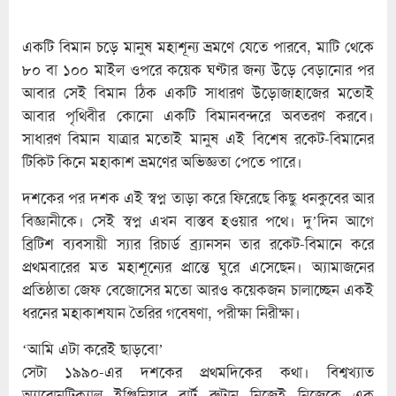
একটি বিমান চড়ে মানুষ মহাশূন্য ভ্রমণে যেতে পারবে, মাটি থেকে
৮০ বা ১০০ মাইল ওপরে কয়েক ঘণ্টার জন্য উড়ে বেড়ানোর পর
আবার সেই বিমান ঠিক একটি সাধারণ উড়োজাহাজের মতোই
আবার পৃথিবীর কোনো একটি বিমানবন্দরে অবতরণ করবে।
সাধারণ বিমান যাত্রার মতোই মানুষ এই বিশেষ রকেট-বিমানের
টিকিট কিনে মহাকাশ ভ্রমণের অভিজ্ঞতা পেতে পারে।
দশকের পর দশক এই স্বপ্ন তাড়া করে ফিরেছে কিছু ধনকুবের আর
বিজ্ঞানীকে। সেই স্বপ্ন এখন বাস্তব হওয়ার পথে। দু’দিন আগে
ব্রিটিশ ব্যবসায়ী স্যার রিচার্ড ব্র্যানসন তার রকেট-বিমানে করে
প্রথমবারের মত মহাশূন্যের প্রান্তে ঘুরে এসেছেন। অ্যামাজনের
প্রতিষ্ঠাতা জেফ বেজোসের মতো আরও কয়েকজন চালাচ্ছেন একই
ধরনের মহাকাশযান তৈরির গবেষণা, পরীক্ষা নিরীক্ষা।
‘আমি এটা করেই ছাড়বো’
সেটা ১৯৯০-এর দশকের প্রথমদিকের কথা। বিশ্বখ্যাত
অ্যারোনটিক্যাল ইঞ্জিনিয়ার বার্ট রুটান নিজেই নিজেকে এক