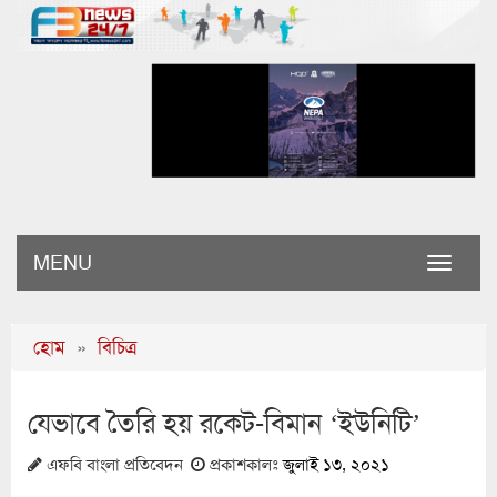
MENU
Toggle
naviga
হোম
»
বিচিত্র
যেভাবে তৈরি হয় রকেট-বিমান ‘ইউনিটি’
এফবি বাংলা প্রতিবেদন
প্রকাশকালঃ
জুলাই ১৩, ২০২১