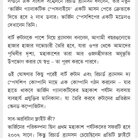
লন্ডনে এক সংবাদ সম্মেলনে রিচার্ড ব্র্যানসন বললেন, তার নতুন
‘ভার্জিন গ্যালাকটিক স্পেসলাইনে’ একটি আসন পেতে ক্রেতাকে
দিতে হবে ২ লাখ ডলার। ভার্জিন স্পেসশিপের একটি মডেলও
দেখালেন তিনি।
বার্ট রুটানকে পাশে নিয়ে ব্র্যানসন বললেন, আগামী বছরগুলোতে
হাজার হাজার নভোচারী তৈরি হবে, যারা ওপর থেকে আমাদের
পৃথিবীর দৃশ্য, মহাকাশের তারা আর ওজনহীনতার অনুভূতি
উপভোগ করার যে স্বপ্ন – তা পূরণ করতে পারবে।
ওই ঘোষণার কিছু পরেই বার্ট রুটান এবং রিচার্ড ব্র্যানসন দ্য
স্পেসশিপ কোম্পানি নামে এক কোম্পানি গঠন করলেন – যার
হাতে থাকবে ভার্জিন গ্যালাকটিকের মহাকাশ পর্যটন ব্যবসায়
ব্যবহার্য প্রযুক্তির মালিকানা। যা তৈরি করবে রুটানের প্রতিষ্ঠান
স্কেলড কম্পোজিটস।
সাব-অরবিটাল ফ্লাইট কী?
ভার্জিনের পরিকল্পনা ছিল প্রথম মহাকাশ পর্যটকদের সফরটি হবে
২০০৭ সালে। কিন্তু রিচার্ড ব্র্যানসন চেয়েছিলেন প্রতিটি ফ্লাইটে