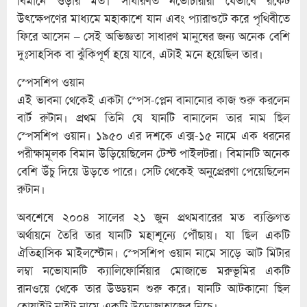
বিমানে ওড়ার মত। সাধারণত নভোচারীরা যেভাবে রকেট
উৎক্ষেপণের মাধ্যমে মহাকাশে যান এবং প্যারাশুটে করে পৃথিবীতে
ফিরে আসেন – সেই অভিজ্ঞতা সাধারণ মানুষের জন্য অনেক বেশি
দুঃসাহসিক বা ঝুঁকিপূর্ণ হয়ে যাবে, এটাই মনে হয়েছিল তার।
স্পেসশিপ ওয়ান
এই ভাবনা থেকেই একটা স্পেস-প্লেন বানানোর কাজ শুরু করলেন
বার্ট রুটান। প্রথম তিনি যে যানটি বানালেন তার নাম ছিল
স্পেসশিপ ওয়ান। ১৯৫০ এর দশকে এক্স-১৫ নামে এক ধরনের
পরীক্ষামূলক বিমান উড়িয়েছিলেন টেস্ট পাইলটরা। বিমানটি অনেক
বেশি উঁচু দিয়ে উড়তে পারে। সেটি থেকেই অনুপ্রেরণা পেয়েছিলেন
রুটান।
অবশেষে ২০০৪ সালের ২১ জুন প্রথমবারের মত ব্যক্তিগত
অর্থায়নে তৈরি তার যানটি মহাশূন্যে পৌঁছায়। যা ছিল একটি
ঐতিহাসিক মাইলস্টোন। স্পেসশিপ ওয়ান নামে সাড়ে আট মিটার
লম্বা নভোযানটি ক্যালিফোর্নিয়ার মোজাভে মরুভূমির একটি
রানওয়ে থেকে তার উড্ডয়ন শুরু করে। যানটি আটকানো ছিল
হোয়াইট নাইট নামে একটি উড়োজাহাজের নিচে।