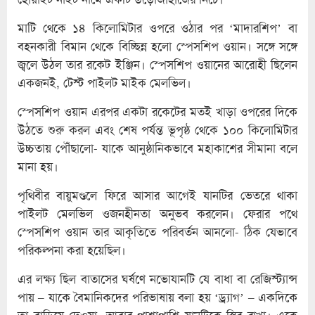
মাটি থেকে ১৪ কিলোমিটার ওপরে ওঠার পর ‘মাদারশিপ’ বা
বহনকারী বিমান থেকে বিচ্ছিন্ন হলো স্পেসশিপ ওয়ান। সঙ্গে সঙ্গে
জ্বলে উঠল তার রকেট ইঞ্জিন। স্পেসশিপ ওয়ানের আরোহী ছিলেন
একজনই, টেস্ট পাইলট মাইক মেলভিল।
স্পেসশিপ ওয়ান এরপর একটা রকেটের মতই খাড়া ওপরের দিকে
উঠতে শুরু করল এবং শেষ পর্যন্ত ভূপৃষ্ঠ থেকে ১০০ কিলোমিটার
উচ্চতায় পৌঁছালো- যাকে আনুষ্ঠানিকভাবে মহাকাশের সীমানা বলে
মানা হয়।
পৃথিবীর বায়ুমণ্ডলে ফিরে আসার আগেই যানটির ভেতরে থাকা
পাইলট মেলভিল ওজনহীনতা অনুভব করলেন। ফেরার পথে
স্পেসশিপ ওয়ান তার আকৃতিতে পরিবর্তন আনলো- ঠিক যেভাবে
পরিকল্পনা করা হয়েছিল।
এর লক্ষ্য ছিল বাতাসের ঘর্ষণে নভোযানটি যে বাধা বা রেজিস্ট্যান্স
পায় – যাকে বৈমানিকদের পরিভাষায় বলা হয় ‘ড্র্যাগ’ – একদিকে