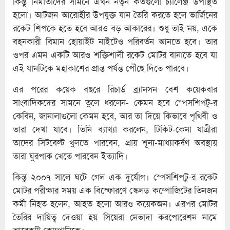
কিন্তু নির্মাতাদের সামনে এখন নতুন কতগুলো চ্যালেঞ্জ উপস্থিত
হলো। আটজন আরোহীর উপযুক্ত যান তৈরি করতে হলে ভার্জিনের
রকেট শিপকে হতে হবে আরও বড় আকারের। শুধু তাই নয়, একে
বহনকারী বিমান হোয়াইট নাইটেও পরিবর্তন আনতে হবে। তার
ওপর এমন একটি আরও শক্তিশালী রকেট মোটর বানাতে হবে যা
এই যানটিকে মহাকাশের প্রান্ত পর্যন্ত পৌঁছে দিতে পারবে।
এর পরের কয়েক বছরে রিচার্ড ব্র্যানসন বেশ কয়েকবার
সাংবাদিকদের সামনে তুলে ধরলেন- কেমন হবে স্পেসশিপটু-র
কেবিন, জানালাগুলো কেমন হবে, আর তা দিয়ে কিভাবে পৃথিবী ও
তারা দেখা যাবে। তিনি ব্যাখ্যা করলেন, টিকিট-কেনা যাত্রীরা
তাদের সিটবেল্ট খুলতে পারবেন, প্রায় শূন্য-মাধ্যাকর্ষণ অবস্থায়
তারা ঘুরপাক খেতে পারবেন ইত্যাদি।
কিন্তু ২০০৭ সালে ঘটে গেল এক দুর্যোগ। স্পেসশিপটু-র রকেট
মোটর পরীক্ষার সময় এক বিস্ফোরণে স্কেলড কম্পোজিটের তিনজন
কর্মী নিহত হলেন, আহত হলো আরও কয়েকজন। এরপর মোটর
তৈরির দায়িত্ব দেওয়া হয় সিয়েরা নেভাদা করপোরেশন নামে