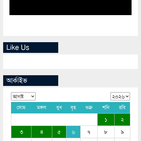
Like Us
আর্কাইভ
সোম
মঙ্গল
বুধ
বৃহ
শুক্র
শনি
রবি
১
২
৩
৪
৫
৬
৭
৮
৯