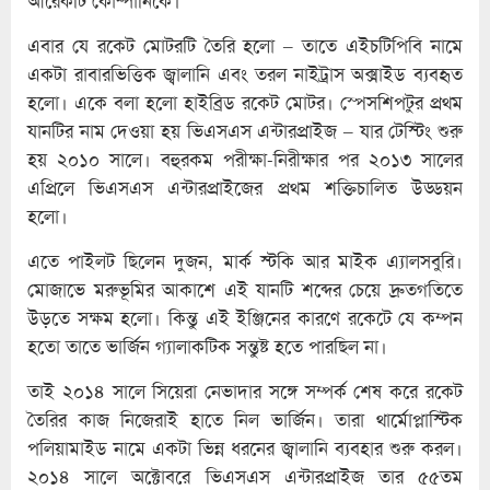
আরেকটি কোম্পানিকে।
এবার যে রকেট মোটরটি তৈরি হলো – তাতে এইচটিপিবি নামে
একটা রাবারভিত্তিক জ্বালানি এবং তরল নাইট্রাস অক্সাইড ব্যবহৃত
হলো। একে বলা হলো হাইব্রিড রকেট মোটর। স্পেসশিপটুর প্রথম
যানটির নাম দেওয়া হয় ভিএসএস এন্টারপ্রাইজ – যার টেস্টিং শুরু
হয় ২০১০ সালে। বহুরকম পরীক্ষা-নিরীক্ষার পর ২০১৩ সালের
এপ্রিলে ভিএসএস এন্টারপ্রাইজের প্রথম শক্তিচালিত উড্ডয়ন
হলো।
এতে পাইলট ছিলেন দুজন, মার্ক স্টকি আর মাইক এ্যালসবুরি।
মোজাভে মরুভূমির আকাশে এই যানটি শব্দের চেয়ে দ্রুতগতিতে
উড়তে সক্ষম হলো। কিন্তু এই ইঞ্জিনের কারণে রকেটে যে কম্পন
হতো তাতে ভার্জিন গ্যালাকটিক সন্তুষ্ট হতে পারছিল না।
তাই ২০১৪ সালে সিয়েরা নেভাদার সঙ্গে সম্পর্ক শেষ করে রকেট
তৈরির কাজ নিজেরাই হাতে নিল ভার্জিন। তারা থার্মোপ্লাস্টিক
পলিয়ামাইড নামে একটা ভিন্ন ধরনের জ্বালানি ব্যবহার শুরু করল।
২০১৪ সালে অক্টোবরে ভিএসএস এন্টারপ্রাইজ তার ৫৫তম