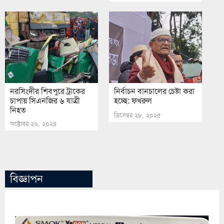
নরসিংদীর শিবপুরে ট্রাকের
নির্বাচন বানচালের চেষ্টা করা
চাপায় সিএনজির ৬ যাত্রী
হচ্ছে: ফখরুল
নিহত
ডিসেম্বর ২৮, ২০২৫
অক্টোবর ২৬, ২০২৪
বিজ্ঞাপন