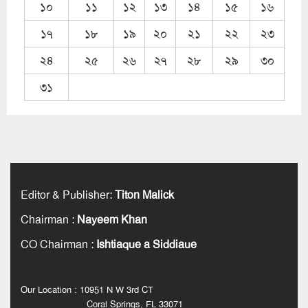
১০
১১
১২
১৩
১৪
১৫
১৬
১৭
১৮
১৯
২০
২১
২২
২৩
২৪
২৫
২৬
২৭
২৮
২৯
৩০
৩১
Editor & Publisher
:
Titon Malick
Chairman
:
Nayeem Khan
CO Chairman
:
Ishtiaque a Siddiaue
Our Location : 10951 N W 3rd CT
Coral Springs, FL 33071