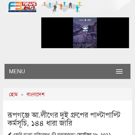
MENU
Toggle
naviga
হোম
»
বাংলাদেশ
রূপগঞ্জে আ.লীগের দুই গ্রুপের পাল্টাপাল্টি
কর্মসূচি, ১৪৪ ধারা জারি
এফবি বাংলা প্রতিবেদন
প্রকাশকালঃ
সেপ্টেম্বর ২৮, ২০২১