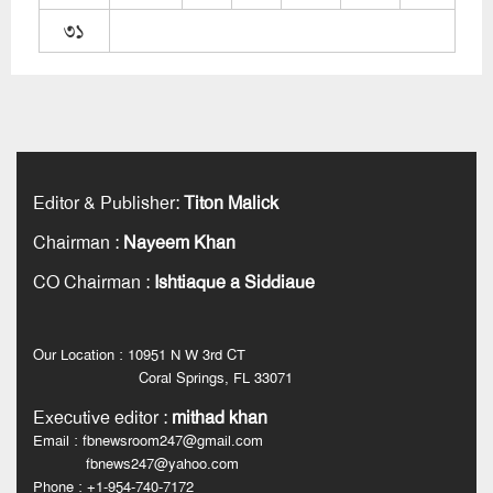
৩১
Editor & Publisher
:
Titon Malick
Chairman
:
Nayeem Khan
CO Chairman
:
Ishtiaque a Siddiaue
Our Location : 10951 N W 3rd CT
Coral Springs, FL 33071
Executive editor
:
mithad khan
Email : fbnewsroom247@gmail.com
fbnews247@yahoo.com
Phone : +1-954-740-7172