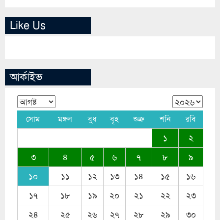
Like Us
আর্কাইভ
সোম
মঙ্গল
বুধ
বৃহ
শুক্র
শনি
রবি
১
২
৩
৪
৫
৬
৭
৮
৯
১০
১১
১২
১৩
১৪
১৫
১৬
১৭
১৮
১৯
২০
২১
২২
২৩
২৪
২৫
২৬
২৭
২৮
২৯
৩০