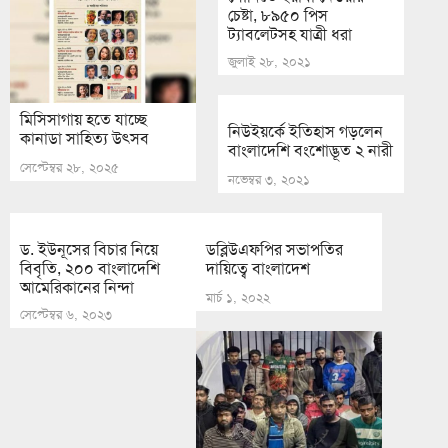
চেষ্টা, ৮৯৫০ পিস
ট্যাবলেটসহ যাত্রী ধরা
জুলাই ২৮, ২০২১
মিসিসাগায় হতে যাচ্ছে
নিউইয়র্কে ইতিহাস গড়লেন
কানাডা সাহিত্য উৎসব
বাংলাদেশি বংশোদ্ভূত ২ নারী
সেপ্টেম্বর ২৮, ২০২৫
নভেম্বর ৩, ২০২১
ড. ইউনূসের বিচার নিয়ে
ডব্লিউএফপির সভাপতির
বিবৃতি, ২০০ বাংলাদেশি
দায়িত্বে বাংলাদেশ
আমেরিকানের নিন্দা
মার্চ ১, ২০২২
সেপ্টেম্বর ৬, ২০২৩