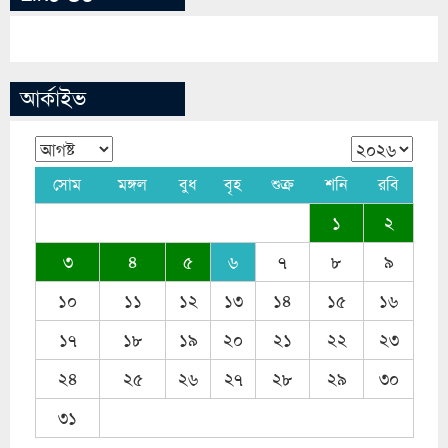
আর্কাইভ
সোম
মঙ্গল
বুধ
বৃহ
শুক্র
শনি
রবি
১
২
৩
৪
৫
৬
৭
৮
৯
১০
১১
১২
১৩
১৪
১৫
১৬
১৭
১৮
১৯
২০
২১
২২
২৩
২৪
২৫
২৬
২৭
২৮
২৯
৩০
৩১