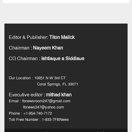
Editor & Publisher
:
Titon Malick
Chairman
:
Nayeem Khan
CO Chairman
:
Ishtiaque a Siddiaue
Our Location : 10951 N W 3rd CT
Coral Springs, FL 33071
Executive editor
:
mithad khan
Email : fbnewsroom247@gmail.com
fbnews247@yahoo.com
Phone : +1-954-740-7172
Toll Free Number : 1-833-7FBNews