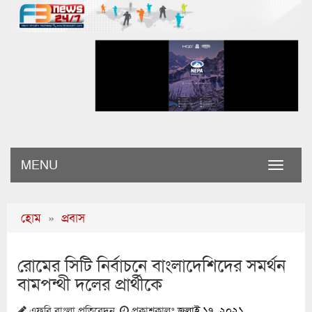
MENU
Toggle
naviga
হোম
»
প্রবাস
রোমের সিটি নির্বাচনে বাংলাদেশিদের সমর্থন
বামপন্থী দলের প্রার্থীকে
এফবি বাংলা প্রতিবেদন
প্রকাশকালঃ
জুলাই ১৭, ২০২১