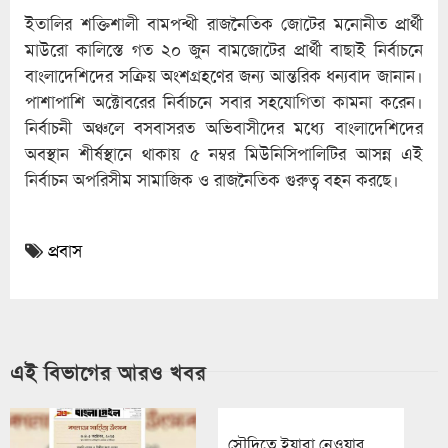
ইতালির শক্তিশালী বামপন্থী রাজনৈতিক জোটের মনোনীত প্রার্থী
মাউরো কালিস্তে গত ২০ জুন বামজোটের প্রার্থী বাছাই নির্বাচনে
বাংলাদেশিদের সক্রিয় অংশগ্রহণের জন্য আন্তরিক ধন্যবাদ জানান।
পাশাপাশি অক্টোবরের নির্বাচনে সবার সহযোগিতা কামনা করেন।
নির্বাচনী অঞ্চলে বসবাসরত অভিবাসীদের মধ্যে বাংলাদেশিদের
অবস্থান শীর্ষস্থানে থাকায় ৫ নম্বর মিউনিসিপালিটির আসন্ন এই
নির্বাচন অপরিসীম সামাজিক ও রাজনৈতিক গুরুত্ব বহন করছে।
প্রবাস
এই বিভাগের আরও খবর
সৌদিতে ইয়াবা নেওয়ার