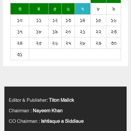
৩
৪
৫
৬
৭
৮
৯
১০
১১
১২
১৩
১৪
১৫
১৬
১৭
১৮
১৯
২০
২১
২২
২৩
২৪
২৫
২৬
২৭
২৮
২৯
৩০
৩১
Editor & Publisher
:
Titon Malick
Chairman
:
Nayeem Khan
CO Chairman
:
Ishtiaque a Siddiaue