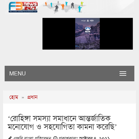
MENU
Toggle
naviga
হোম
»
প্রধান
‘রোহিঙ্গা সমস্যা সমাধানে আন্তর্জাতিক
মনোযোগ ও সহযোগিতা কামনা করেছি’
এফবি বাংলা প্রতিবেদন
প্রকাশকালঃ
অক্টোবর ৪, ২০২১