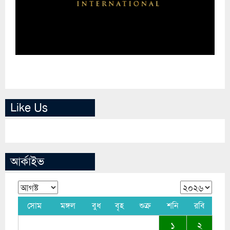
Like Us
আর্কাইভ
সোম
মঙ্গল
বুধ
বৃহ
শুক্র
শনি
রবি
১
২