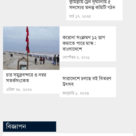
কুমিল্লায় ট্রেন দুর্ঘটনায় ৫
সদস্যের তদন্ত কমিটি গঠন
মার্চ ১৭, ২০২৪
করোনা সংক্রমণ ১২ ভাগ
কমাতে পারে মাস্ক :
বাংলাদেশে
সেপ্টেম্বর ২, ২০২১
চার সমুদ্রবন্দরে ৩ নম্বর
সারাদেশে চলছে বই বিতরণ
সতর্কসংকেত
উৎসব
এপ্রিল ২৮, ২০২৬
জানুয়ারি ১, ২০২৩
বিজ্ঞাপন