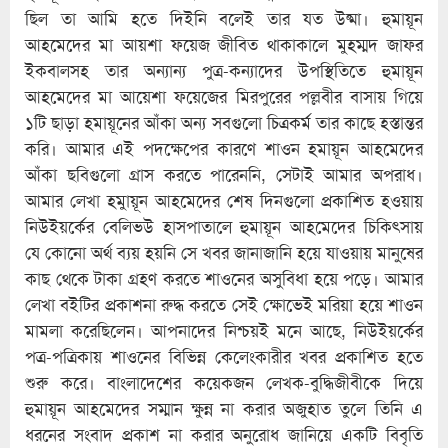
ছিল তা আমি হতে দিইনি বলেই তার যত উষ্মা। হুমায়ূন
আহমেদের মা আয়শা ফয়েজ জীবিত থাকাকালে মুহম্মদ জাফর
ইকবালসহ তার অন্যান্য পুত্র-কন্যাদের উপস্থিতিতে হুমায়ূন
আহমেদের মা আয়েশা ফয়েজের মিরপুরের পল্লবীর বাসায় গিয়ে
১টি ছাড়া হমায়ূনের আঁকা অন্য সবগুলো চিত্রকর্ম তার কাছে হস্তান্তর
করি। আমার এই পদক্ষেপের কারণে শাওন হমায়ূন আহমেদের
আঁকা ছবিগুলো গ্রাস করতে পারেননি, সেটাই আমার অপরাধ।
আমার লেখা হমুায়ূন আহমেদের শেষ দিনগুলো প্রকাশিত হওয়ায়
নিউইয়র্কের বেলিভউ হাসপাতালে হুমায়ূন আহমেদের চিকিৎসায়
যে কোনো অর্থ ব্যয় হয়নি সে খবর জানাজানি হয়ে যাওয়ায় মানুষের
কাছ থেকে টাকা গ্রহণ করতে শাওনের অসুবিধা হয়ে পড়ে। আমার
লেখা বইটির প্রকাশনা রুদ্ধ করতে সেই ক্ষোভেই মরিয়া হয়ে শাওন
মামলা করেছিলেন। আপনাদের নিশ্চয়ই মনে আছে, নিউইয়র্কের
পত্র-পত্রিকায় শাওনের বিভিন্ন কেলেংকারীর খবর প্রকাশিত হতে
শুরু করে। বাংলাদেশের কয়েকজন লেখক-বুদ্ধিজীবীকে দিয়ে
হুমায়ূন আহমেদের সম্মান ক্ষুন্ন না করার অজুহাত তুলে তিনি এ
ধরনের সংবাদ প্রকাশ না করার অনুরোধ জানিয়ে একটি বিবৃতি