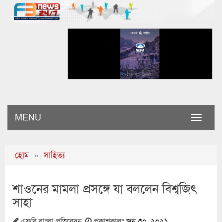
MENU
Toggle
naviga
হোম
»
সাহিত্য
শাওনের মামলা প্রসঙ্গে যা বললেন বিশ্বজিৎ
সাহা
এফবি বাংলা প্রতিবেদন
প্রকাশকালঃ
জুন ৩০, ২০২১