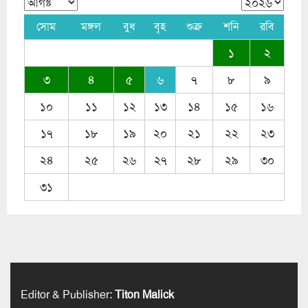
সোম
মঙ্গল
বুধ
বৃহ
শুক্র
শনি
রবি
১
২
৩
৪
৫
৬
৭
৮
৯
১০
১১
১২
১৩
১৪
১৫
১৬
১৭
১৮
১৯
২০
২১
২২
২৩
২৪
২৫
২৬
২৭
২৮
২৯
৩০
৩১
Editor & Publisher
:
Titon Malick