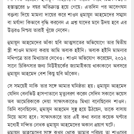
হস্তান্তরের ৮ বছর অতিক্রান্ত হয়ে গেছে। এতদিন পর আবেগঘন
বক্তব্য দিয়ে মামলা দায়ের করে শাওন হুমায়ূন আহমেদের সম্মান
বা মর্যাদা কিভাবে বৃদ্ধি করলেন এ প্রশ্ন যাদের মনে উদয় হবে এর
উত্তরও নিশ্চয় তারাই খুঁজে নেবেন।
হুমায়ূন আহমেদের আঁকা ছবি আত্মসাতের অভিযোগে তার দ্বিতীয়
স্ত্রী শাওন মামলা করায় আমি অবাক হইনি। অবাক হইনি মামলার
নথিপত্রে তার মিথ্যাচার দেখেও। শাওন অভিযোগ করেছেন, ২০১২
সালে চিকিৎসার জন্য নিউইয়র্কের জ্যামাইকায় থাকাকালে অবসরে
হুমায়ূন আহমেদ বেশ কিছু ছবি আঁকেন।
সে সময়েই নাকি তার সঙ্গে আমার ঘনিষ্ঠতা হয়। হুমায়ূন আহমেদ
যেদিন বেলভিউ হাসপাতালে মৃত্যুবরণ করেন সেদিন সকালে ভয়েস
অব আমেরিকাকে দেয়া সাক্ষাৎকারেও মিথ্যা বলেছিলেন শাওন।
তিনি বলেছিলেন, হুমায়ূন আহমেদ সুস্থ হয়ে উঠছেন, তাকে বাসায়
নিয়ে আসা হবে। সাক্ষাৎকারে তার এই কথা বলার কয়েক ঘণ্টার
মধ্যেই নন্দিত লেখক হুমায়ূন আহমেদের অকাল প্রয়াণ ঘটে।
হুমায়ূন আহমেদের সঙ্গে কখন থেকে আমার পরিচয় তা শাওনের