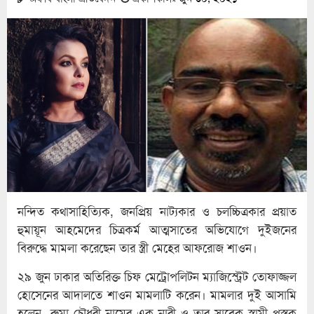
নন্দিত কথাসাহিত্যিক, জনপ্রিয় নাট্যকার ও চলচ্চিত্রকার প্রয়াত
হুমায়ূন আহমেদের চিত্রকর্ম আত্মসাতের অভিযোগে দুইজনের
বিরুদ্ধে মামলা করেছেন তার স্ত্রী মেহের আফরোজ শাওন।
২৯ জুন ঢাকার অতিরিক্ত চিফ মেট্রোপলিটন ম্যাজিস্ট্রেট তোফাজ্জল
হোসেনের আদালতে শাওন মামলাটি করেন। মামলার দুই আসামি
হলেন- রুমা চৌধুরী নামের এক নারী ও তার সাবেক স্বামী পুস্তক