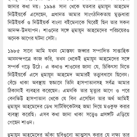
জানার কথা নয়। ১৯৯৪ সাল থেকে যতবার হুমায়ূন আহমেদ
নিউইয়র্কে এসেছেন, প্রধানত আমার সাংগঠনিকতায় মুক্তধারা
নিউইয়র্ক ও নিউইয়র্ক বাংলা বইমেলাকে ঘিরেই ছিল তার সকল
আনন্দ-উদযাপন। শাওনের সঙ্গে হুমায়ূন আহমেদের পরিচয়েরও
অনেক আগের ঘটনা সেটা।
১৯৮৫ সালে আমি যখন মোস্তফা জব্বার সম্পাদিত সাপ্তাহিক
আননন্দপত্রে কাজ করি, তখন থেকেই হুমায়ূন আহমেদের সঙ্গে
সম্পর্ক গড়ে উঠে। এ কথাও শাওনের জানা যে, চিকিৎসা নিতে
নিউইয়র্কে এসে হুমায়ূন আহমেদ আমারই তত্ত্বাবধানে ছিলেন।
বেঁচে থাকা অবস্থায় স্বজ্ঞানে তিনি হাসপাতালসহ সর্বত্র আমার
ঠিকানাই ব্যবহার করেছেন। এমনকি তার মৃত্যুর আগে ও পরে
বেলভিউ হাসপাতাল থেকে যে বিল এসেছিল তার অর্থ আমিই
হুমায়ূন আহমেদের ডেথ সাটিফিকেটসহ জমা দিয়ে মওকুফ করার
ব্যবস্থা করেছি। এসব কথা জানা থাকা সত্ত্বেও প্রসঙ্গটি এড়িয়ে
গেছেন শাওন।
হুমায়ূন আহমেদের আঁকা ছবিগুলো আত্মসাৎ করার যে লক্ষ্য তার