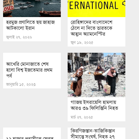
হরমুজ প্রণালিতে ছয় জাহাজ
রোহিঙ্গাদের বাংলাদেশে
আটকালো ইরান
ঠেলে না দিতে ভারতকে
আহ্বান অ্যামনেস্টির
জুলাই ২৭, ২০২৬
জুন ১৯, ২০২৫
আখেরি মোনাজাতে শেষ
হলো বিশ্ব ইজতেমার প্রথম
পর্ব
জানুয়ারি ১৫, ২০২৩
গাাজয় ইসরায়েলি হামলায়
আরও ৩৯ ফিলিস্তিনি নিহত
মার্চ ২৭, ২০২৫
কিরগিজস্তান-তাজিকিস্তান
সীমান্তে সংঘর্ষ, নিহত ২৭
১২ হাজার প্রবাসীকে ফেরত