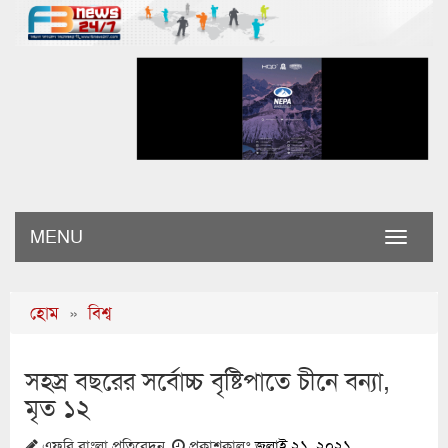
MENU
Toggle
naviga
হোম
»
বিশ্ব
সহস্র বছরের সর্বোচ্চ বৃষ্টিপাতে চীনে বন্যা,
মৃত ১২
এফবি বাংলা প্রতিবেদন
প্রকাশকালঃ
জুলাই ২১, ২০২১