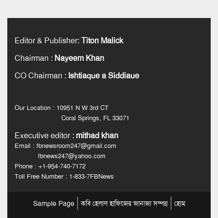
Editor & Publisher
:
Titon Malick
Chairman
:
Nayeem Khan
CO Chairman
:
Ishtiaque a Siddiaue
Our Location : 10951 N W 3rd CT
Coral Springs, FL 33071
Executive editor
:
mithad khan
Email : fbnewsroom247@gmail.com
fbnews247@yahoo.com
Phone : +1-954-740-7172
Toll Free Number : 1-833-7FBNews
Sample Page
কবি হেলাল হাফিজের জানাজা সম্পন্ন
হোম