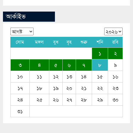
আর্কাইভ
সোম
মঙ্গল
বুধ
বৃহ
শুক্র
শনি
রবি
১
২
৩
৪
৫
৬
৭
৮
৯
১০
১১
১২
১৩
১৪
১৫
১৬
১৭
১৮
১৯
২০
২১
২২
২৩
২৪
২৫
২৬
২৭
২৮
২৯
৩০
৩১