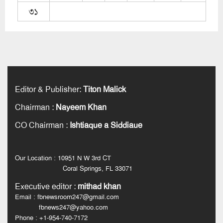
৩১
Editor & Publisher
:
Titon Malick
Chairman
:
Nayeem Khan
CO Chairman
:
Ishtiaque a Siddiaue
Our Location : 10951 N W 3rd CT
Coral Springs, FL 33071
Executive editor
:
mithad khan
Email : fbnewsroom247@gmail.com
fbnews247@yahoo.com
Phone : +1-954-740-7172