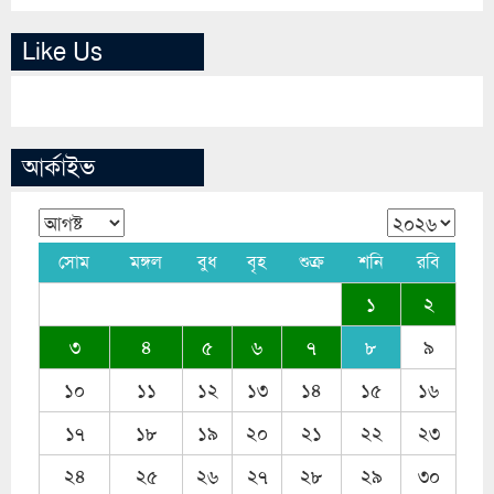
Like Us
আর্কাইভ
সোম
মঙ্গল
বুধ
বৃহ
শুক্র
শনি
রবি
১
২
৩
৪
৫
৬
৭
৮
৯
১০
১১
১২
১৩
১৪
১৫
১৬
১৭
১৮
১৯
২০
২১
২২
২৩
২৪
২৫
২৬
২৭
২৮
২৯
৩০