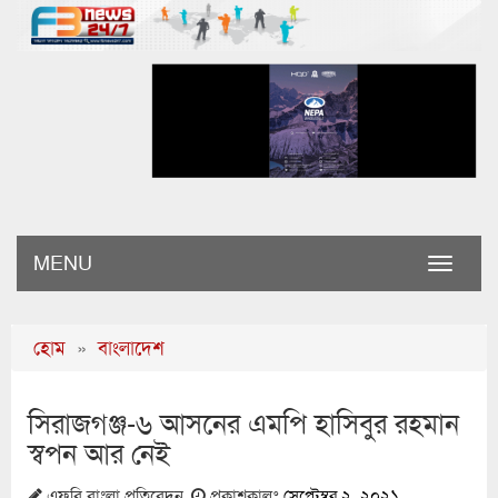
MENU
Toggle
naviga
হোম
»
বাংলাদেশ
সিরাজগঞ্জ-৬ আসনের এমপি হাসিবুর রহমান
স্বপন আর নেই
এফবি বাংলা প্রতিবেদন
প্রকাশকালঃ
সেপ্টেম্বর ২, ২০২১