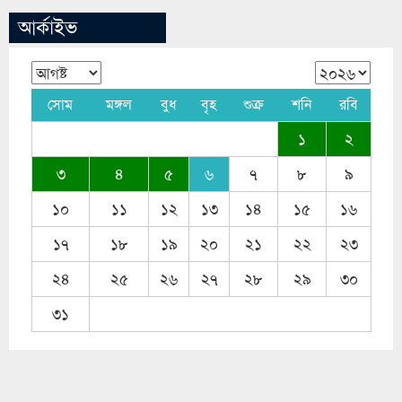
আর্কাইভ
সোম
মঙ্গল
বুধ
বৃহ
শুক্র
শনি
রবি
১
২
৩
৪
৫
৬
৭
৮
৯
১০
১১
১২
১৩
১৪
১৫
১৬
১৭
১৮
১৯
২০
২১
২২
২৩
২৪
২৫
২৬
২৭
২৮
২৯
৩০
৩১