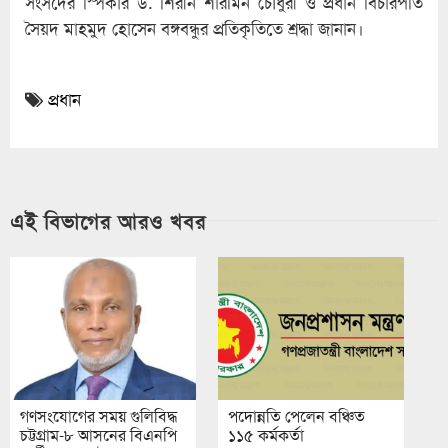
সংসদের স্পিকার ড. শিরীন শারমিন চৌধুরী ও প্রধান বিচারপতি
সৈয়দ মাহমুদ হোসেন বঙ্গবন্ধুর প্রতিকৃতিতে শ্রদ্ধা জানান।
প্রধান
এই বিভাগের আরও খবর
গণসংযোগের সময় গুলিবিদ্ধ
পদোন্নতি পেলেন বঞ্চিত
চট্টগ্রাম-৮ আসনের বিএনপি
১১৫ কর্মকর্তা