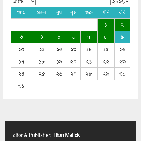
সোম
মঙ্গল
বুধ
বৃহ
শুক্র
শনি
রবি
১
২
৩
৪
৫
৬
৭
৮
৯
১০
১১
১২
১৩
১৪
১৫
১৬
১৭
১৮
১৯
২০
২১
২২
২৩
২৪
২৫
২৬
২৭
২৮
২৯
৩০
৩১
Editor & Publisher
:
Titon Malick