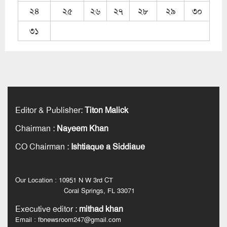
২৪
২৫
২৬
২৭
২৮
২৯
৩০
৩১
Editor & Publisher
:
Titon Malick
Chairman
:
Nayeem Khan
CO Chairman
:
Ishtiaque a Siddiaue
Our Location : 10951 N W 3rd CT
Coral Springs, FL 33071
Executive editor
:
mithad khan
Email : fbnewsroom247@gmail.com