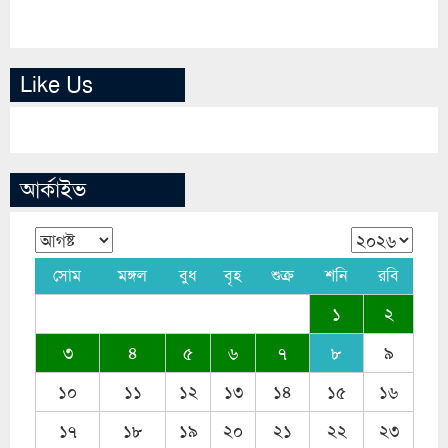
Like Us
আর্কাইভ
সোম
মঙ্গল
বুধ
বৃহ
শুক্র
শনি
রবি
১
২
৩
৪
৫
৬
৭
৮
৯
১০
১১
১২
১৩
১৪
১৫
১৬
১৭
১৮
১৯
২০
২১
২২
২৩