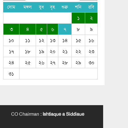
সোম
মঙ্গল
বুধ
বৃহ
শুক্র
শনি
রবি
১
২
৩
৪
৫
৬
৭
৮
৯
১০
১১
১২
১৩
১৪
১৫
১৬
১৭
১৮
১৯
২০
২১
২২
২৩
২৪
২৫
২৬
২৭
২৮
২৯
৩০
৩১
CO Chairman
:
Ishtiaque a Siddiaue