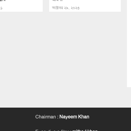
২১
অক্টোবর ২৯, ২০২৩
Chairman
:
Nayeem Khan