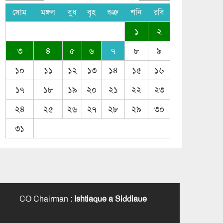
সোম
মঙ্গল
বুধ
বৃহ
শুক্র
শনি
রবি
১
২
৩
৪
৫
৬
৭
৮
৯
১০
১১
১২
১৩
১৪
১৫
১৬
১৭
১৮
১৯
২০
২১
২২
২৩
২৪
২৫
২৬
২৭
২৮
২৯
৩০
৩১
CO Chairman
:
Ishtiaque a Siddiaue