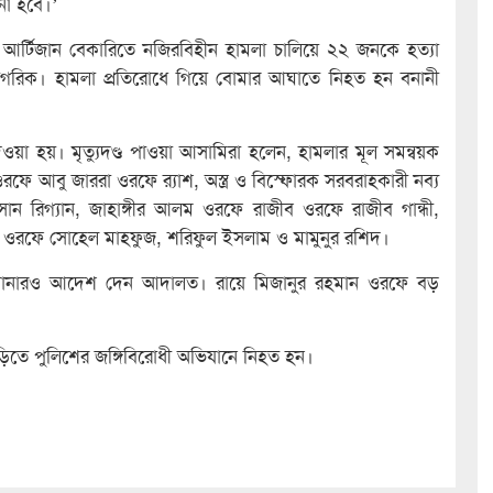
নো হবে।’
আর্টিজান বেকারিতে নজিরবিহীন হামলা চালিয়ে ২২ জনকে হত্যা
নাগরিক। হামলা প্রতিরোধে গিয়ে বোমার আঘাতে নিহত হন বনানী
ওয়া হয়। মৃত্যুদণ্ড পাওয়া আসামিরা হলেন, হামলার মূল সমন্বয়ক
আবু জাররা ওরফে র‍্যাশ, অস্ত্র ও বিস্ফোরক সরবরাহকারী নব্য
সান রিগ্যান, জাহাঙ্গীর আলম ওরফে রাজীব ওরফে রাজীব গান্ধী,
ন) ওরফে সোহেল মাহফুজ, শরিফুল ইসলাম ও মামুনুর রশিদ।
রে জরিমানারও আদেশ দেন আদালত। রায়ে মিজানুর রহমান ওরফে বড়
াড়িতে পুলিশের জঙ্গিবিরোধী অভিযানে নিহত হন।