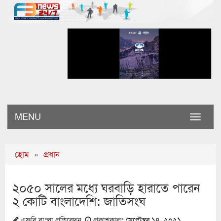
MENU
Toggle
naviga
হোম
»
প্রধান
২০৫০ সালের মধ্যে ঘরবাড়ি হারাতে পারেন
২ কোটি বাংলাদেশি: জাতিসংঘ
এফবি বাংলা প্রতিবেদন
প্রকাশকালঃ
সেপ্টেম্বর ১৪, ২০২১