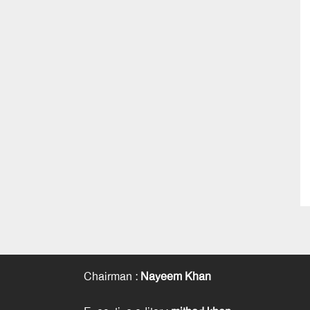
Chairman
:
Nayeem Khan