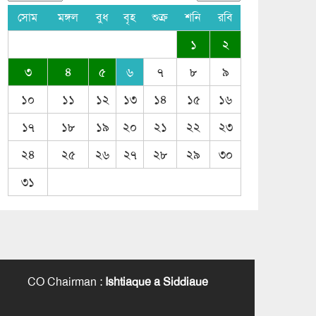
সোম
মঙ্গল
বুধ
বৃহ
শুক্র
শনি
রবি
১
২
৩
৪
৫
৬
৭
৮
৯
১০
১১
১২
১৩
১৪
১৫
১৬
১৭
১৮
১৯
২০
২১
২২
২৩
২৪
২৫
২৬
২৭
২৮
২৯
৩০
৩১
CO Chairman
:
Ishtiaque a Siddiaue