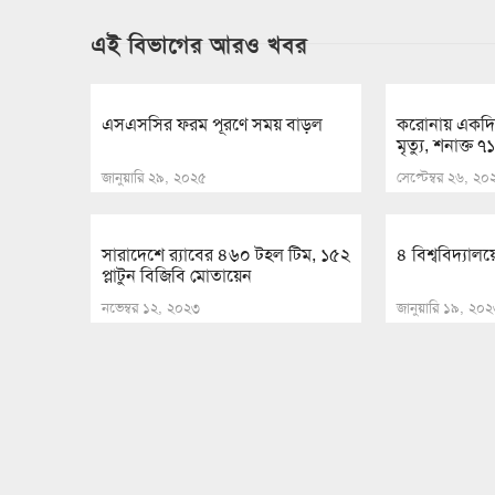
এই বিভাগের আরও খবর
এসএসসির ফরম পূরণে সময় বাড়ল
করোনায় একদি
মৃত্যু, শনাক্ত ৭
জানুয়ারি ২৯, ২০২৫
সেপ্টেম্বর ২৬, ২০
সারাদেশে র‍্যাবের ৪৬০ টহল টিম, ১৫২
৪ বিশ্ববিদ্যালয়ে
প্লাটুন বিজিবি মোতায়েন
নভেম্বর ১২, ২০২৩
জানুয়ারি ১৯, ২০