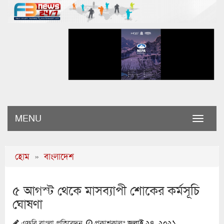
MENU
Toggle
naviga
হোম
»
বাংলাদেশ
৫ আগস্ট থেকে মাসব্যাপী শোকের কর্মসূচি
ঘোষণা
এফবি বাংলা প্রতিবেদন
প্রকাশকালঃ
জুলাই ২৪, ২০২১