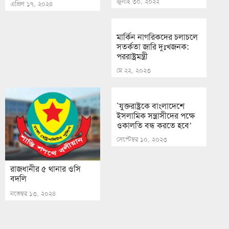
জুলাই ৩০, ২০২২
এপ্রিল ১৭, ২০২৪
মার্কিন নাগরিকদের চলাচলে
সতর্কতা জারি দুঃখজনক:
পররাষ্ট্রমন্ত্রী
মে ২২, ২০২৩
`যুক্তরাষ্ট্রকে বাংলাদেশে
ইসলামিক সন্ত্রাসীদের পক্ষে
ওকালতি বন্ধ করতে হবে’
সেপ্টেম্বর ১০, ২০২৩
রাজধানীর ৫ থানার ওসি
বদলি
নভেম্বর ১৩, ২০২৪