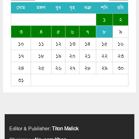
সোম
মঙ্গল
বুধ
বৃহ
শুক্র
শনি
রবি
১
২
৩
৪
৫
৬
৭
৮
৯
১০
১১
১২
১৩
১৪
১৫
১৬
১৭
১৮
১৯
২০
২১
২২
২৩
২৪
২৫
২৬
২৭
২৮
২৯
৩০
৩১
Editor & Publisher
:
Titon Malick