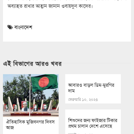
অব্যাহত রাখার আহ্বান জানান ওবায়দুল কাদের।
বাংলাদেশ
এই বিভাগের আরও খবর
আবারও বাড়ল ডিম-মুরগির
দাম
ফেব্রুয়ারি ১০, ২০২৩
শিশুদের জন্য ফাইজার টিকার
ঐতিহাসিক মুজিবনগর দিবস
প্রথম চালান দেশে এসেছে
আজ