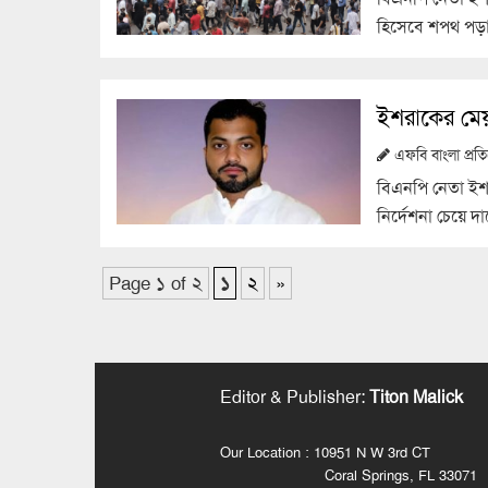
হিসেবে শপথ পড়া
ইশরাকের মেয়
এফবি বাংলা প্র
বিএনপি নেতা ই
নির্দেশনা চেয়ে দ
Page ১ of ২
১
২
»
Editor & Publisher
:
Titon Malick
Our Location : 10951 N W 3rd CT
Coral Springs, FL 33071