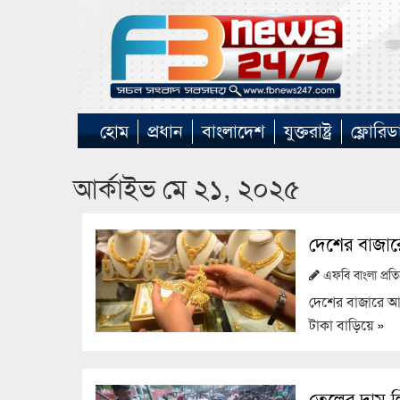
হোম
প্রধান
বাংলাদেশ
যুক্তরাষ্ট্র
ফ্লোরিড
আর্কাইভ মে ২১, ২০২৫
দেশের বাজারে
এফবি বাংলা প্র
দেশের বাজারে আর
টাকা বাড়িয়ে
»
তেলের দাম ল