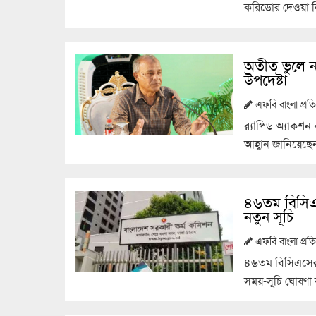
করিডোর দেওয়া ন
অতীত ভুলে নতু
উপদেষ্টা
এফবি বাংলা প্র
র‌্যাপিড অ্যাকশন
আহ্বান জানিয়েছেন স
৪৬তম বিসিএস
নতুন সূচি
এফবি বাংলা প্র
৪৬তম বিসিএসের ল
সময়-সূচি ঘোষণা 