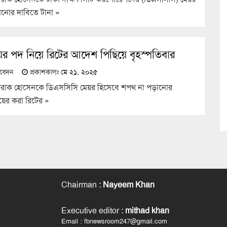
নোর দাবিতে টানা
»
র পদ নিয়ে রিটের আদেশ পিছিয়ে বৃহস্পতিবার
তিবেদন
প্রকাশকালঃ
মে ২১, ২০২৫
শরাক হোসেনকে ডিএসসিসি মেয়র হিসেবে শপথ না পড়ানোর
ায়ের করা রিটের
»
Chairman
:
Nayeem Khan
Executive editor
:
mithad khan
Email : fbnewsroom247@gmail.com