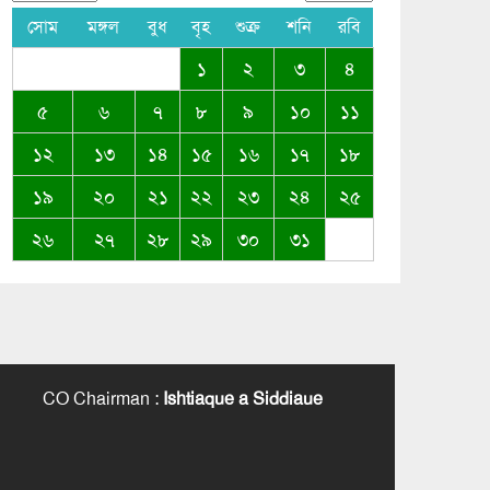
সোম
মঙ্গল
বুধ
বৃহ
শুক্র
শনি
রবি
১
২
৩
৪
৫
৬
৭
৮
৯
১০
১১
১২
১৩
১৪
১৫
১৬
১৭
১৮
১৯
২০
২১
২২
২৩
২৪
২৫
২৬
২৭
২৮
২৯
৩০
৩১
CO Chairman
:
Ishtiaque a Siddiaue