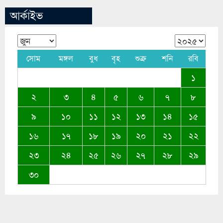
আর্কাইভ
সোম
মঙ্গল
বুধ
বৃহ
শুক্র
শনি
রবি
১
২
৩
৪
৫
৬
৭
৮
৯
১০
১১
১২
১৩
১৪
১৫
১৬
১৭
১৮
১৯
২০
২১
২২
২৩
২৪
২৫
২৬
২৭
২৮
২৯
৩০